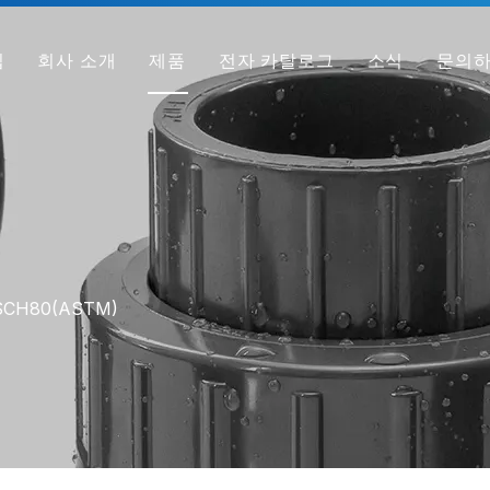
집
회사 소개
제품
전자 카탈로그
소식
문의
회사 프로필
PVC 파이프
공장
PVC 피팅
우리가 다른 이유
PVC 밸브
샘플 받기
투명 PVC 파이프/피팅/밸브
HT-PVC 파이프/피팅/밸브
SCH80(ASTM)
PPH 파이프
PPH 피팅
PPH 밸브