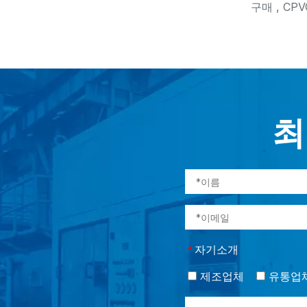
구매 , CP
최
자기소개
*
제조업체
유통업