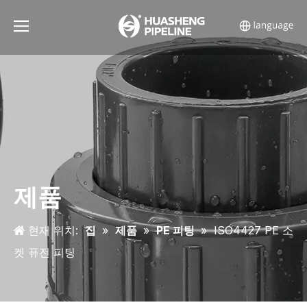
제품
현재 위치:
집
»
제품
»
PE 피팅
»
ISO4427 PE 소
켓 퓨전 피팅