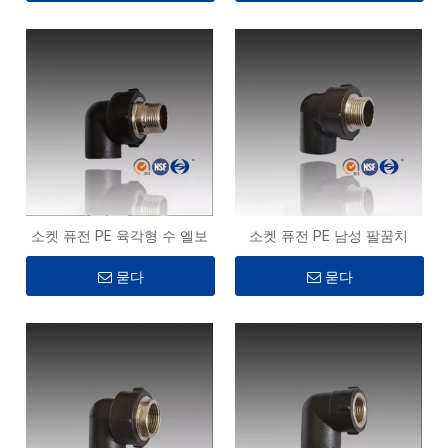
소켓 퓨전 PE 육각형 수 엘보
소켓 퓨전 PE 남성 팔꿈치
묻다
묻다