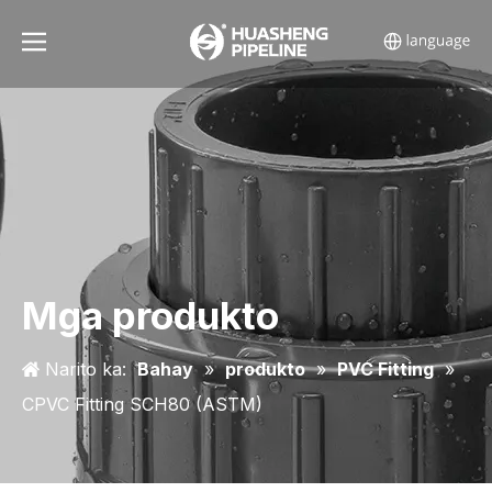
Mga produkto
Narito ka:
Bahay
»
produkto
»
PVC Fitting
»
CPVC Fitting SCH80 (ASTM)