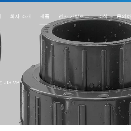
집
회사 소개
제품
전자 카탈로그
소식
문의
회사 프로필
PVC 파이프
공장
PVC 피팅
우리가 다른 이유
PVC 밸브
샘플 받기
투명 PVC 파이프/피팅/밸브
HT-PVC 파이프/피팅/밸브
 JIS VP
PPH 파이프
PPH 피팅
PPH 밸브