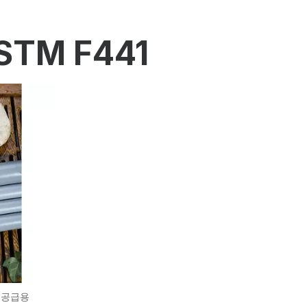
TM F441
수 공급용