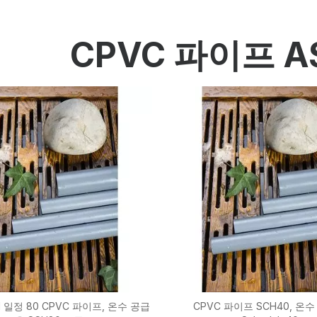
HP-PP 파이프/피팅/밸브
측정 및 제어 계측
CPVC 파이프 AS
PE 파이프
PE 피팅
PE 밸브
플라스틱 사출 금형
OEM 서비스
HPRAY 제품
41 일정 80 CPVC 파이프, 온수 공급
CPVC 파이프 SCH40, 온