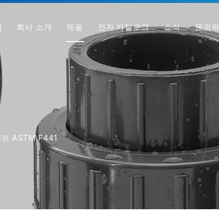
집
회사 소개
제품
전자 카탈로그
소식
문의
회사 프로필
PVC 파이프
공장
PVC 피팅
우리가 다른 이유
PVC 밸브
샘플 받기
투명 PVC 파이프/피팅/밸브
HT-PVC 파이프/피팅/밸브
프 ASTM F441
PPH 파이프
PPH 피팅
PPH 밸브