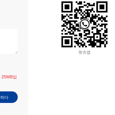
왓츠앱
은 25MB입
출하다