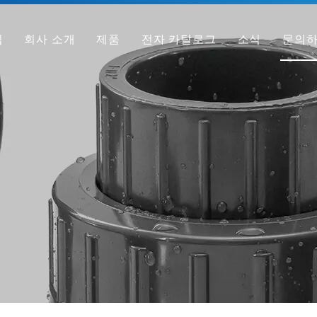
집
회사 소개
제품
전자 카탈로그
소식
문의
회사 프로필
PVC 파이프
공장
PVC 피팅
우리가 다른 이유
PVC 밸브
샘플 받기
투명 PVC 파이프/피팅/밸브
HT-PVC 파이프/피팅/밸브
PPH 파이프
PPH 피팅
PPH 밸브