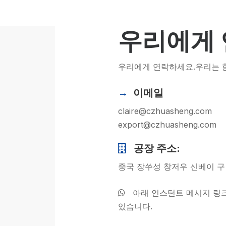
HP-PP 파이프/피팅/밸브
측정 및 제어 계측
우리에게
PE 파이프
우리에게 연락하세요.우리는 함
PE 피팅
이메일
→
PE 밸브
claire@czhuasheng.com
플라스틱 사출 금형
export@czhuasheng.com
OEM 서비스
공장 주소:

HPRAY 제품
중국 장쑤성 창저우 신베이 구
아래 인스턴트 메시지 링크

있습니다.