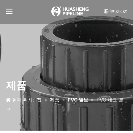
제품
현재 위치:
집
»
제품
»
PVC 밸브
»
PVC 체크 밸
브