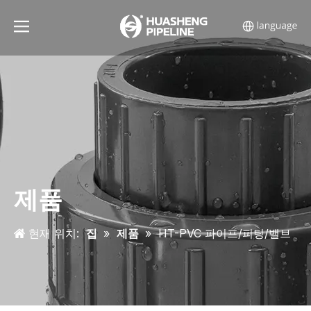
제품
현재 위치:
집
»
제품
»
HT-PVC 파이프/피팅/밸브