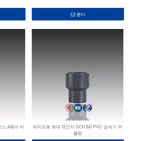
묻다
크로스,4웨이 티
파이프용 최대 12인치 SCH 80 PVC 감속기 커
플링