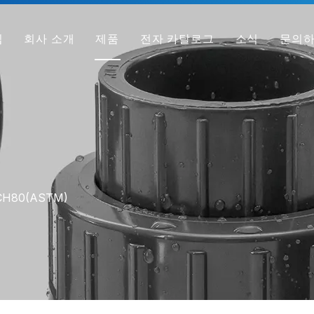
집
회사 소개
제품
전자 카탈로그
소식
문의
회사 프로필
PVC 파이프
공장
PVC 피팅
우리가 다른 이유
PVC 밸브
샘플 받기
투명 PVC 파이프/피팅/밸브
HT-PVC 파이프/피팅/밸브
CH80(ASTM)
PPH 파이프
PPH 피팅
PPH 밸브