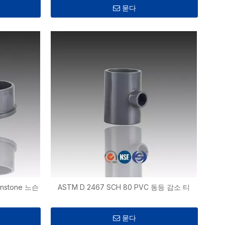
묻다
anstone 느슨
ASTM D 2467 SCH 80 PVC 동등 감소 티
묻다