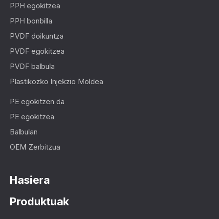
PPH egokitzea
PPH bonbilla
PVDF doikuntza
PVDF egokitzea
PVDF balbula
Plastikozko Injekzio Moldea
PE egokitzen da
PE egokitzea
Balbulan
OEM Zerbitzua
Hasiera
Produktuak