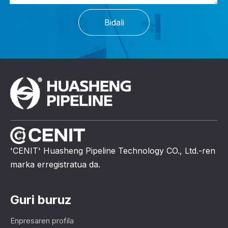
Bidali
'CENIT' Huasheng Pipeline Technology CO., Ltd.-ren
marka erregistratua da.
Guri buruz
Enpresaren profila