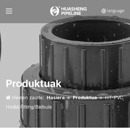
Produktuak
Hemen zaude:
Hasiera
»
Produktua
»
HT-PVC
Hodia/Fitting/Balbula