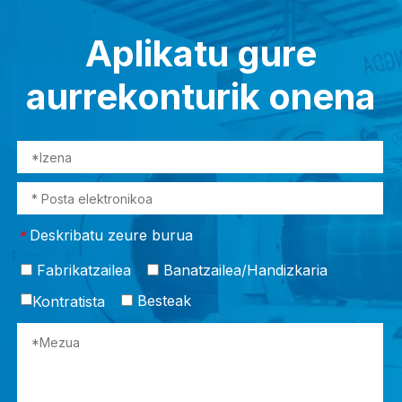
Aplikatu gure
aurrekonturik onena
Deskribatu zeure burua
*
Fabrikatzailea
Banatzailea/Handizkaria
Besteak
Kontratista