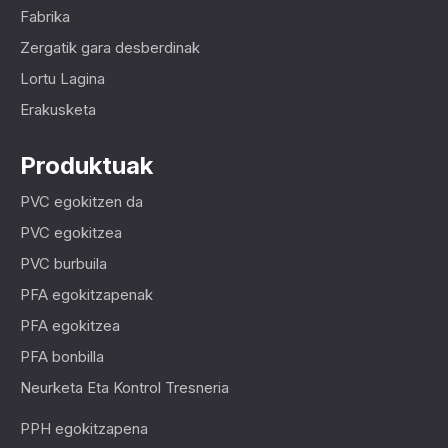
Fabrika
Zergatik gara desberdinak
Lortu Lagina
Erakusketa
Produktuak
PVC egokitzen da
PVC egokitzea
PVC burbuila
PFA egokitzapenak
PFA egokitzea
PFA bonbilla
Neurketa Eta Kontrol Tresneria
PPH egokitzapena