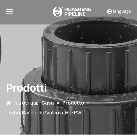
Prodotti
Ti trovi qui:
Casa
»
Prodotto
»
Tubo/Raccordo/Valvola HT-PVC