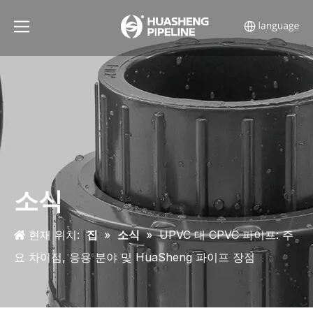
소식
현재 위치:
집
»
소식
»
UPVC 대 CPVC 파이프: 주
요 차이점, 응용 분야 및 HuaSheng 파이프 장점