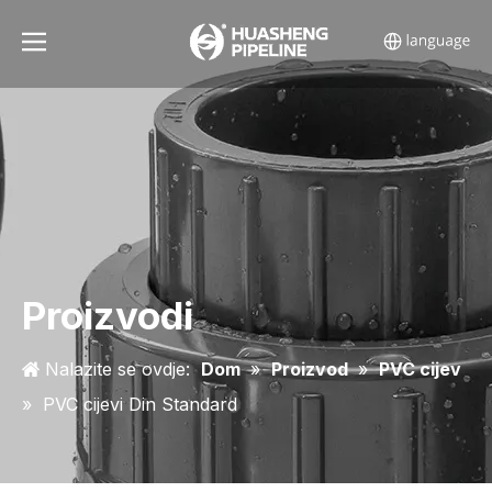
Proizvodi
Nalazite se ovdje:
Dom
»
Proizvod
»
PVC cijev
»
PVC cijevi Din Standard