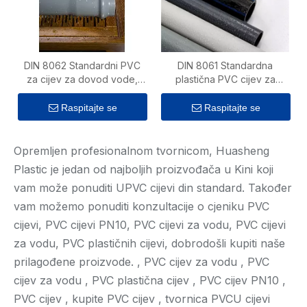
DIN 8062 Standardni PVC
DIN 8061 Standardna
za cijev za dovod vode,
plastična PVC cijev za
plastična cijev
dovod hladne i tople vode
Raspitajte se
Raspitajte se
Opremljen profesionalnom tvornicom, Huasheng
Plastic je jedan od najboljih proizvođača u Kini koji
vam može ponuditi UPVC cijevi din standard. Također
vam možemo ponuditi konzultacije o cjeniku PVC
cijevi, PVC cijevi PN10, PVC cijevi za vodu, PVC cijevi
za vodu, PVC plastičnih cijevi, dobrodošli kupiti naše
prilagođene proizvode. , PVC cijev za vodu , PVC
cijev za vodu , PVC plastična cijev , PVC cijev PN10 ,
PVC cijev , kupite PVC cijev , tvornica PVCU cijevi