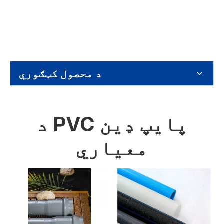
د محصول کټګوري
د PVC پایپ ډین
معیاري