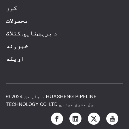
کور
محصولات
د برېښنايي کتلاګ
خبرونه
اړیکه
© د چاپ حق 2024 HUASHENG PIPELINE
TECHNOLOGY CO. LTD ټول حقوق خوندي