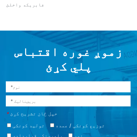
فابریکه واخلئ
زموږ غوره اقتباس
پلي کړئ
خپل ځان تشریح کړئ
*
توزیع کونکی / عمده
تولید کونکی
نور
پلورونکی قراردادی