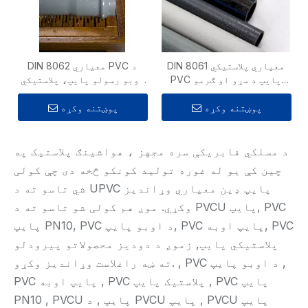
DIN 8061 معیاري پلاستيکي
DIN 8062 معیاري PVC د
PVC پایپ د سړو او ګرمو
اوبو رسولو پایپ، پلاستيکي
اوبو رسولو لپاره
ټیوب لپاره
پوښتنه وکړه
پوښتنه وکړه
د مسلکي فابریکې سره مجهز ، هواشینګ پلاستیک په
چین کې یو له غوره تولید کونکو څخه دی چې کولی
شي تاسو ته د UPVC پایپ ډین معیاري وړاندیز
وکړي. موږ هم کولی شو تاسو ته د PVCU پایپ, PVC
پایپ PN10, PVC د اوبو پایپ, PVC پایپ اوبه, PVC
پلاستيکي پایپ, زموږ د دودیز محصولاتو پیرودلو
ته ښه راغلاست وړاندیز وکړو. , PVC د اوبو پایپ ,
PVC پایپ اوبه , PVC پلاستیک پایپ , PVC پایپ
PN10 , PVCU پایپ , د PVCU پایپ , PVCU پایپ