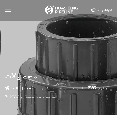
محصولات
د PVC پایپ
تاسو دلته یاست:
کور
»
محصول
»
PVC پایپ ډین معیاري
»