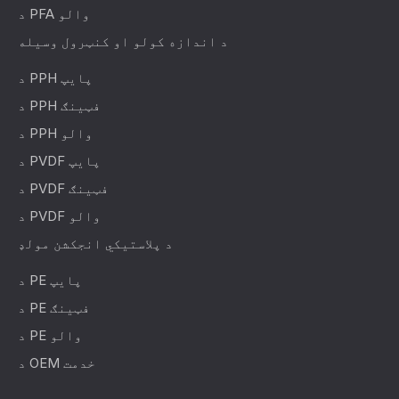
د PFA والو
د اندازه کولو او کنټرول وسیله
د PPH پایپ
د PPH فټینګ
د PPH والو
د PVDF پایپ
د PVDF فټینګ
د PVDF والو
د پلاستيکي انجکشن مولډ
د PE پایپ
د PE فټینګ
د PE والو
د OEM خدمت