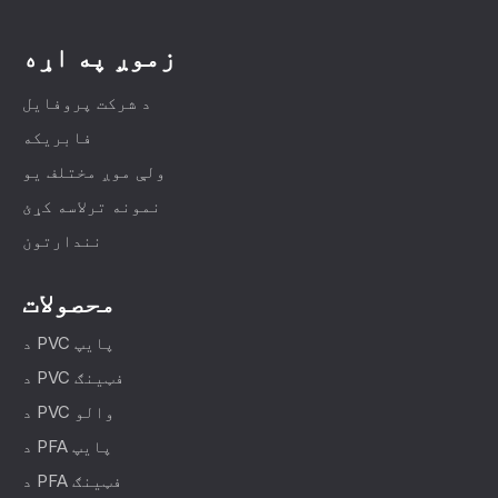
زموږ په اړه
د شرکت پروفایل
فابریکه
ولې موږ مختلف یو
نمونه ترلاسه کړئ
نندارتون
محصولات
د PVC پایپ
د PVC فټینګ
د PVC والو
د PFA پایپ
د PFA فټینګ