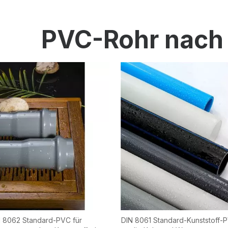
Mess- und Kontrollinstrumente
PVC-Rohr nach
PE-Rohr
PE-Fitting
PE-Ventil
Kunststoff-Spritzgussform
OEM-Service
HPRAY-Produkte
 8062 Standard-PVC für
DIN 8061 Standard-Kunststoff-