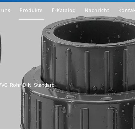
 uns
Produkte
E-Katalog
Nachricht
Kontak
nternehmensprofil
PVC-Rohr
toff
PVC-verstärkt
arum wir anders sind
PVC-Ventil
olen Sie sich ein Muster
Klares PVC-Rohr/Fitting/Ventil
HT-PVC-Rohr/Fitting/Ventil
PVC-Rohr DIN-Standard
PPH-Rohr
PPH-Anpassung
PPH-Ventil
HP-PP-Rohr/Fitting/Ventil