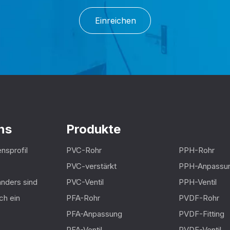
Einreichen
ns
Produkte
nsprofil
PVC-Rohr
PPH-Rohr
PVC-verstärkt
PPH-Anpassu
nders sind
PVC-Ventil
PPH-Ventil
ch ein
PFA-Rohr
PVDF-Rohr
PFA-Anpassung
PVDF-Fitting
PFA-Ventil
PVDF-Ventil