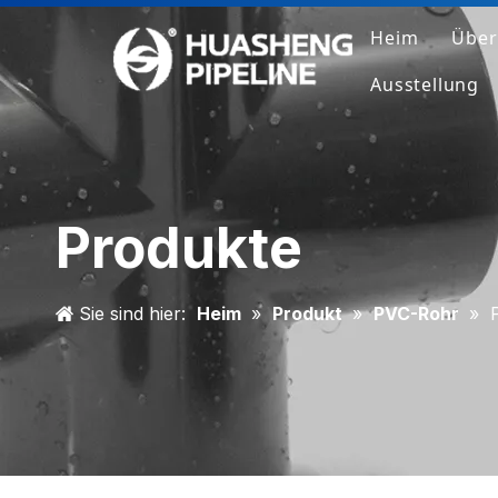
Heim
Über
Ausstellung
U
S
W
Produkte
H
Sie sind hier:
Heim
»
Produkt
»
PVC-Rohr
»