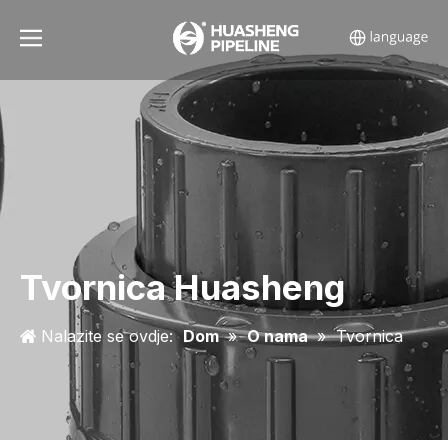
Tvornica Huasheng
Nalazite se ovdje:
Dom
»
O nama
»
Tvornica