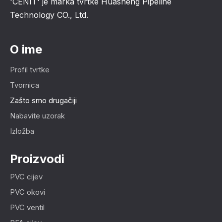
'CENIT' je marka tvrtke Huasheng Pipeline
Technology CO., Ltd.
O ime
Profil tvrtke
Tvornica
Zašto smo drugačiji
Nabavite uzorak
Izložba
Proizvodi
PVC cijev
PVC okovi
PVC ventil