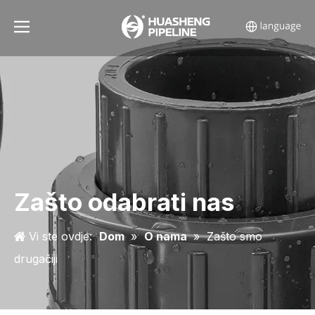
Zašto odabrati nas
Vi ste ovdje:
Dom
»
O nama
»
Zašto smo
drugačiji