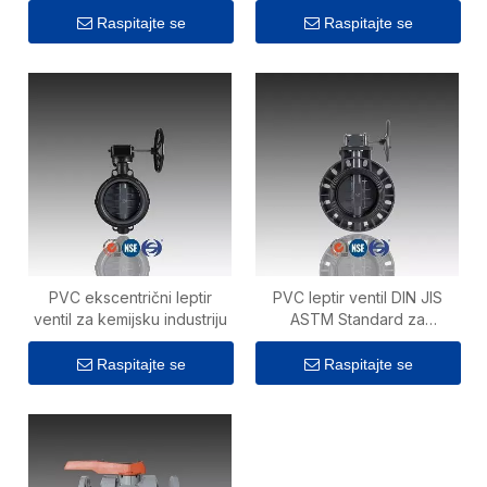
Raspitajte se
Raspitajte se
PVC ekscentrični leptir
PVC leptir ventil DIN JIS
ventil za kemijsku industriju
ASTM Standard za
vodoopskrbu
Raspitajte se
Raspitajte se