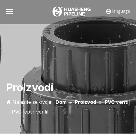
Proizvodi
Nalazite se ovdje:
Dom
»
Proizvod
»
PVC ventil
»
PVC leptir ventil