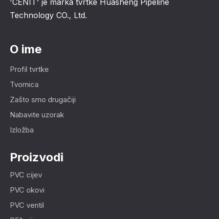
'CENIT' je marka tvrtke Huasheng Pipeline
Technology CO., Ltd.
O ime
Profil tvrtke
Tvornica
Zašto smo drugačiji
Nabavite uzorak
Izložba
Proizvodi
PVC cijev
PVC okovi
PVC ventil