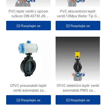
PVC leptir ventil s općom
PVC ekscentrični leptir
ručkom DIN ASTM JIS
ventil 1.0Mpa Wafer Tip GF
Standard
prirubnički priključak
Raspitajte se
Raspitajte se
CPVC pneumatski leptir
CPVC električni leptir ventil
ventil automatski za
automatski PN10 za
kemijsku industriju
kemikalije
Raspitajte se
Raspitajte se