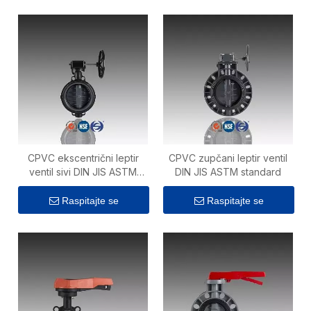
CPVC ekscentrični leptir
CPVC zupčani leptir ventil
ventil sivi DIN JIS ASTM
DIN JIS ASTM standard
standard za kemijsku
industriju
Raspitajte se
Raspitajte se