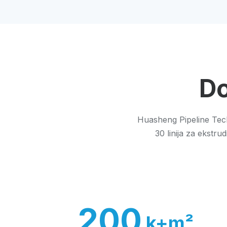
Do
Huasheng Pipeline Tech
30 linija za ekstr
200
k+m²