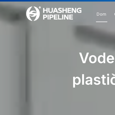
Dom
Vode
plast