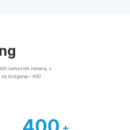
eng
000 četvornih metara, s
 za brizganje i 400
400
+