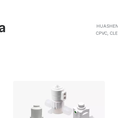
a
HUASHENG 
CPVC, CLE