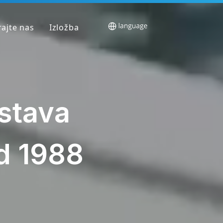
rajte nas
Izložba
stava
d 1988