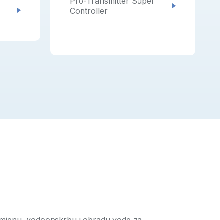
Pro-Transmitter Super
Controller
rimjenu, vodoopskrbu i obradu vode za