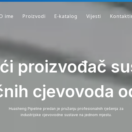
O ime
Proizvodi
E-katalog
Vijesti
Kontakti
Profil tvrtke
PVC cijev
Tvornica
PVC okovi
Zašto smo drugačiji
PVC ventil
ći proizvođač su
Nabavite uzorak
Prozirna PVC cijev/priključak/ventil
HT-PVC cijev/fiting/ventil
ičnih cjevovoda o
PPH cijev
PPH ugradnja
Huasheng Pipeline predan je pružanju profesionalnih rješenja za
industrijske cjevovodne sustave na jednom mjestu.
PPH ventil