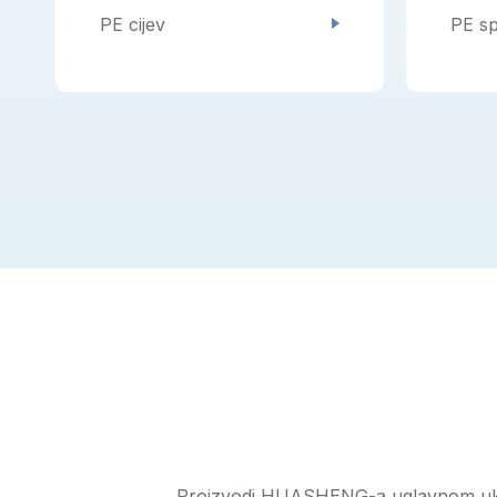
PE cijev
PE sp
Proizvodi HUASHENG-a uglavnom uključ