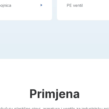
ojnica
PE ventil
Primjena
uju plastične cijevi, armature i ventile za industrijsku p