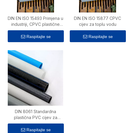
DIN EN ISO 15493 Primjena u
DIN EN ISO 15877 CPVC
industriji, CPVC plastične
cijev za toplu vodu
cijevi za toplu vodu
Raspitajte se
Raspitajte se
DIN 8061 Standardna
plastična PVC cijev za
dovod hladne i tople vode
Raspitajte se