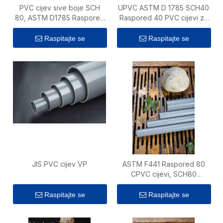
PVC cijev sive boje SCH
UPVC ASTM D 1785 SCH40
80, ASTM D1785 Raspored
Raspored 40 PVC cijevi za
80 PVC 1120 Standard
vodoopskrbu
Raspitajte se
Raspitajte se
JIS PVC cijev VP
ASTM F441 Raspored 80
CPVC cijevi, SCH80
standard za dovod tople
vode
Raspitajte se
Raspitajte se