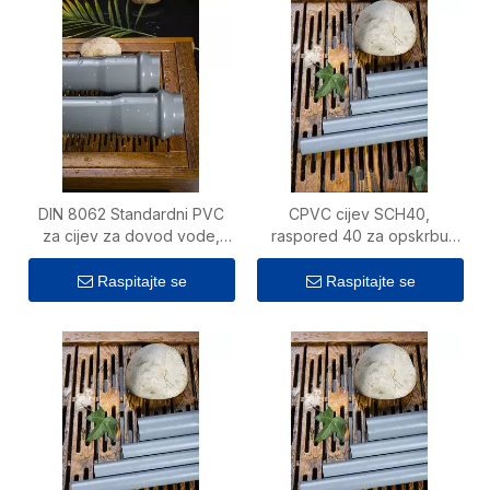
DIN 8062 Standardni PVC
CPVC cijev SCH40,
za cijev za dovod vode,
raspored 40 za opskrbu
plastična cijev
toplom vodom
Raspitajte se
Raspitajte se