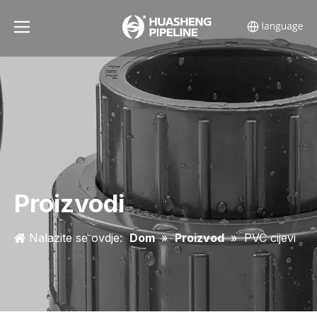
Proizvodi
Nalazite se ovdje:
Dom
»
Proizvod
»
PVC cijevi