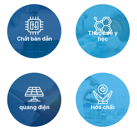
Thuộc về y
Chất bán dẫn
học
quang điện
Hóa chất