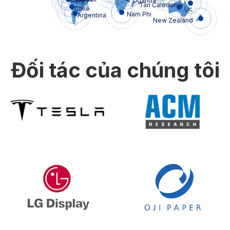
Uganda
Peru
Tân Caledonia
Chilê
Úc
Nam Phi
Argentina
New Zealand
Đối tác của chúng tôi