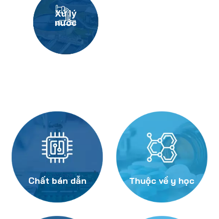
Xử lý
nước
Chất bán dẫn
Thuộc về y học