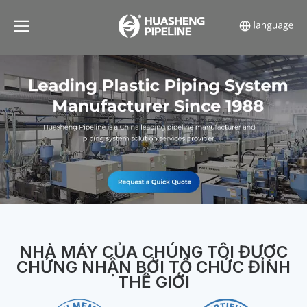
NHÀ MÁY CỦA CHÚNG TÔI ĐƯỢC
CHỨNG NHẬN BỞI TỔ CHỨC ĐỈNH
THẾ GIỚI