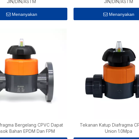
JIN/DIN/ASTM
JIN/DIN/ASTM
Menanyakan
Menanyakan
afragma Bergelang CPVC Dapat
Tekanan Katup Diafragma C
sok Bahan EPDM Dan FPM
Union 1.0Mpa