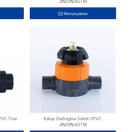
JIN/DIN/ASTM
Menanyakan
PVC True
Katup Diafragma Soket CPVC
JIN/DIN/ASTM