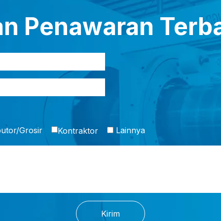
an Penawaran Terba
butor/Grosir
Lainnya
Kontraktor
Kirim