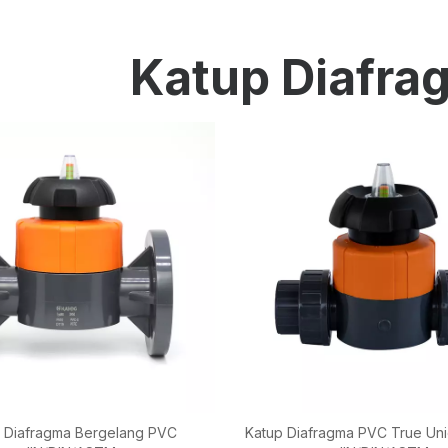
Instrumentasi Pengukuran Dan Kontrol
Katup Diafr
Pipa PE
Pemasangan PE
Katup PE
Cetakan Injeksi Plastik
Layanan OEM
Produk HPRAY
 Diafragma Bergelang PVC
Katup Diafragma PVC True Uni