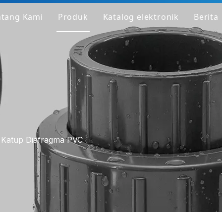
ntang Kami
Produk
Katalog elektronik
Berita
Profil Perusahaan
Layang-layang PVC
Pabrik
Instalasi PVC
Mengapa Kami Berbeda
Katup PVC
Dapatkan Sampel
Pipa/Fitting/Katup PVC Bening
Pipa/Fitting/Katup HT-PVC
Katup Diafragma PVC
Pipa PPH
Pemasangan PPH
Katup PPH
Pipa/Fitting/Katup HP-PP