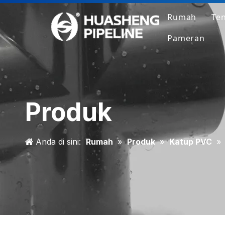
Rumah
Te
Pameran
Produk
Anda di sini:
Rumah
»
Produk
»
Katup PVC
»