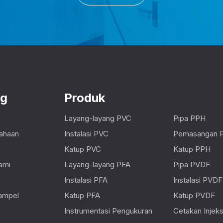
ng
Produk
Layang-layang PVC
Pipa PPH
sahaan
Instalasi PVC
Pemasangan 
Katup PVC
Katup PPH
ami
Layang-layang PFA
Pipa PVDF
Instalasi PFA
Instalasi PVDF
ampel
Katup PFA
Katup PVDF
Instrumentasi Pengukuran
Cetakan Injeksi