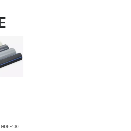
E
3 HDPE100