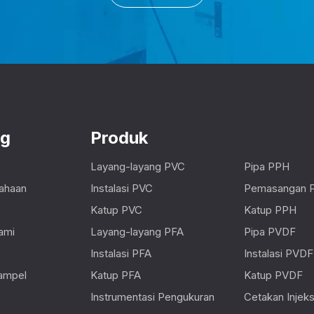
ng
Produk
Layang-layang PVC
Pipa PPH
sahaan
Instalasi PVC
Pemasangan 
Katup PVC
Katup PPH
ami
Layang-layang PFA
Pipa PVDF
Instalasi PFA
Instalasi PVDF
ampel
Katup PFA
Katup PVDF
Instrumentasi Pengukuran
Cetakan Injeksi