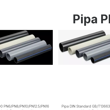
Instrumentasi Pengukuran Dan Kontrol
Pipa P
Pipa PE
Pemasangan PE
Katup PE
Cetakan Injeksi Plastik
Layanan OEM
Produk HPRAY
00 PN6/PN8/PN10/PN12.5/PN16
Pipa DIN Standard GB/T1366