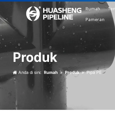
Rumah
Te
Pameran
Produk
Anda di sini:
Rumah
»
Produk
»
Pipa PE