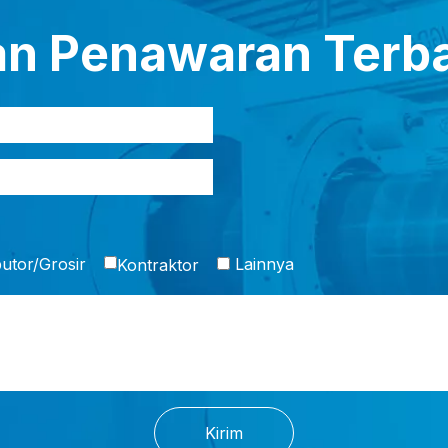
an Penawaran Terba
butor/Grosir
Lainnya
Kontraktor
Kirim