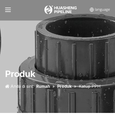
Produk
Anda di sini:
Rumah
»
Produk
»
Katup PPH