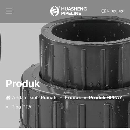
Produk
Anda di sini:
Rumah
»
Produk
»
Produk HPRAY
»
Pipa PFA