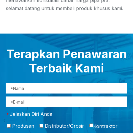
menawarkan konsultasi daftar harga pipa pfa,
selamat datang untuk membeli produk khusus kami.
Terapkan Penawaran
Terbaik Kami
Jelaskan Diri Anda
*
Produsen
Distributor/Grosir
Kontraktor