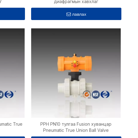
г
диафрагмын хавхлаг
лавлах
umatic True
PPH PN10 тулгаа Fusion хуванцар
Pneumatic True Union Ball Valve