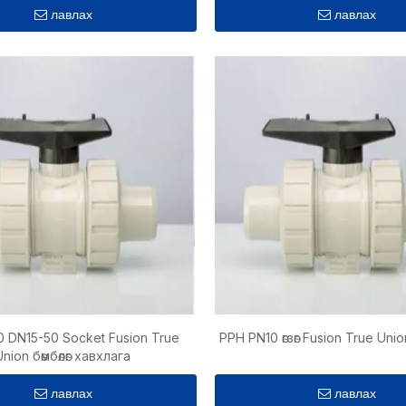
лавлах
лавлах
 DN15-50 Socket Fusion True
PPH PN10 өгзөг Fusion True Unio
Union бөмбөлөг хавхлага
лавлах
лавлах