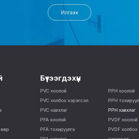
Илгээх
й
Бүтээгдэхүүн
PVC хоолой
PPH хоолой
PVC холбох хэрэгсэл
PPH тохируул
а
PVC хавхлаг
PPH хавхлаг
PFA хоолой
PVDF хоолой
 өөр
PFA тохируулга
PVDF холбох
PFA хавхлаг
хэрэгсэл