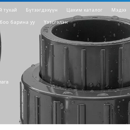
й тухай
Бүтээгдэхүүн
Цахим каталог
Мэдээ
боо барина уу
Үзэсгэлэн
мпанийн танилцуулга
PVC хоолой
лдвэр
PVC холбох хэрэгсэл
 яагаад өөр байдаг
PVC хавхлаг
эж авах
Цэвэр PVC хоолой / холбох хэрэгсэл / хавхл
HT-PVC хоолой / холбох хэрэгсэл / хавхлаг
лага
PPH хоолой
PPH тохируулга
PPH хавхлаг
HP-PP хоолой / холбох хэрэгсэл / хавхлаг