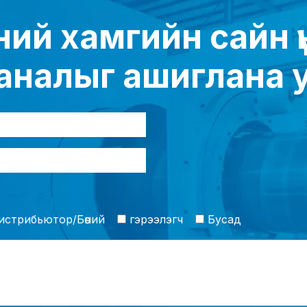
ий хамгийн сайн 
аналыг ашиглана 
стрибьютор/Бөөний
гэрээлэгч
Бусад