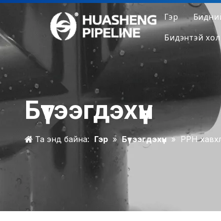
Гэр
Бидни
Бидэнтэй хол
Ко
Үй
Бид
Бүтээгдэхүүн
Дэ
Та энд байна:
Гэр
»
Бүтээгдэхүүн
»
PPH хавх