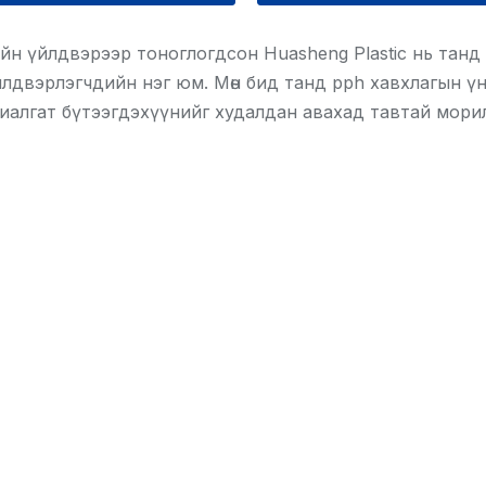
н үйлдвэрээр тоноглогдсон Huasheng Plastic нь танд 
лдвэрлэгчдийн нэг юм. Мөн бид танд pph хавхлагын үний
иалгат бүтээгдэхүүнийг худалдан авахад тавтай морил