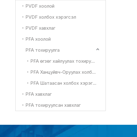
PVDF хоолой
PVDF холбох хэрэгсэл
PVDF хавхлаг
PFA хоолой
PFA тохируулга
PFA өгзөг хайлуулах тохируулга болон бусад
PFA Ханцуйвч-Оруулах холбох хэрэгслийн цуврал
PFA Шатаасан холбох хэрэгслийн цуврал
PFA хавхлаг
PFA тохируулсан хавхлаг