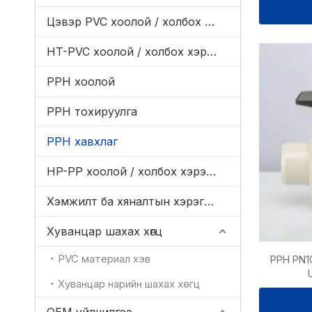
Цэвэр PVC хоолой / холбох хэрэгсэл / хавхлаг
HT-PVC хоолой / холбох хэрэгсэл / хавхлаг
PPH хоолой
PPH тохируулга
PPH хавхлаг
HP-PP хоолой / холбох хэрэгсэл / хавхлаг
Хэмжилт ба хяналтын хэрэгсэл
Хуванцар шахах хөгц
PVC материал хэв
PPH PN10
Хуванцар нарийн шахах хөгц