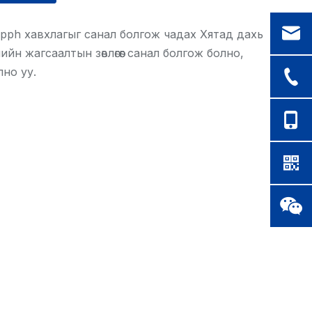
pph хавхлагыг санал болгож чадах Хятад дахь
н жагсаалтын зөвлөгөөг санал болгож болно,
но уу.