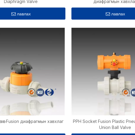
Diaphragm Valve
диафрагмын хавхла
лавлах
лавлах
гзөг Fusion диафрагмын хавхлаг
PPH Socket Fusion Plastic Pne
Union Ball Valve