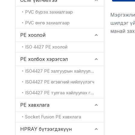
OEM үйлчилгээ
PVC бүрэх захиалгаар
Мэргэжлий
PVC өнгө захиалгаар
шилдэг үй
манай зах
PE хоолой
ISO 4427 PE хоолой
PE холбох хэрэгсэл
ISO4427 PE залгуурын хайлуулах тохируулга
ISO4427 PE өгзөгний нийлүүлэгч
ISO4427 PE тулгаа хайлуулах гагнаж холбох хэрэгсэл
PE хавхлага
Socket Fusion PE хавхлага
HPRAY бүтээгдэхүүн