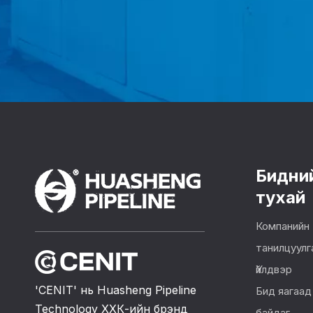
Бидни
тухай
Компанийн
танилцуулг
Үйлдвэр
'CENIT' нь Huasheng Pipeline
Бид яагаад
Technology ХХК-ийн брэнд
байдаг