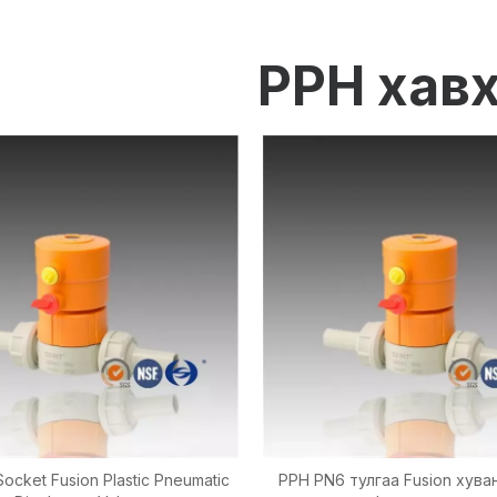
Хэмжилт ба хяналтын хэрэгсэл
PPH хав
PE хоолой
PE холбох хэрэгсэл
PE хавхлага
Хуванцар шахах хөгц
OEM үйлчилгээ
HPRAY бүтээгдэхүүн
ocket Fusion Plastic Pneumatic
PPH PN6 тулгаа Fusion хува