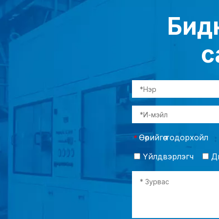
Бидн
с
Өөрийгөө тодорхойл
*
Үйлдвэрлэгч
Ди