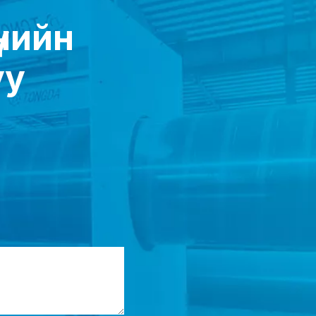
үнийн
уу