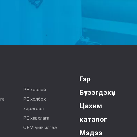
Гэр
PE хоолой
Бүтээгдэхүүн
га
PE холбох
Цахим
хэрэгсэл
PE хавхлага
каталог
OEM үйлчилгээ
Мэдээ