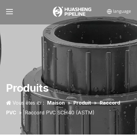
Produits
Vous êtes ici :
Maison
»
Produit
»
Raccord
PVC
»
Raccord PVC SCH40 (ASTM)