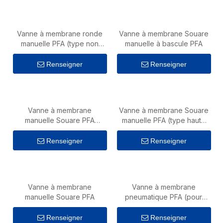
Vanne à membrane ronde
Vanne à membrane Souare
manuelle PFA (type non
manuelle à bascule PFA
métallique)
Renseigner
Renseigner
Vanne à membrane
Vanne à membrane Souare
manuelle Souare PFA
manuelle PFA (type haute
(grande taille)
température)
Renseigner
Renseigner
Vanne à membrane
Vanne à membrane
manuelle Souare PFA
pneumatique PFA (pour
lisier CMP)
Renseigner
Renseigner