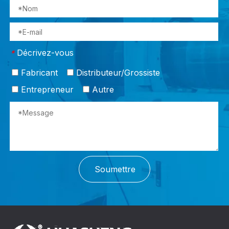
Décrivez-vous
*
Fabricant
Distributeur/Grossiste
Entrepreneur
Autre
Soumettre