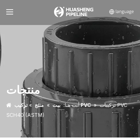
منتجات
تركيبات PVC
»
تركيب PVC
أنت هنا:
بيت
»
منتج
»
SCH40 (ASTM)