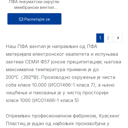
ПФА пнеуматски округли
мембрански вентил
(неметални тип)
Распитајте се
1
2
Наш ПФА вентил је направљен од ПФА
материјала електронског квалитета и испуњава
захтеве СЕМИ Ф57 јонске преципитације; његова
максимална температура примене је до
200℃（392°Ф). Производно окружење је чиста
соба класе 10.000 (ИСО1466-1 класа 7), а њено
чишћење и паковање је у чистој просторији
класе 1000 (ИСО1466-1 класа 5)
Опремљен професионалном фабриком, Хуасхенг
Пластиц је један од најбољих произвођача у