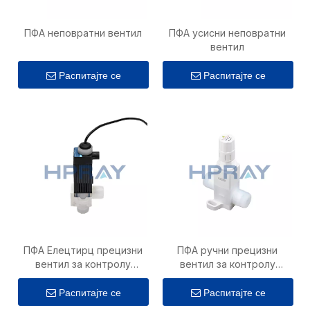
ПФА неповратни вентил
ПФА усисни неповратни
вентил
Распитајте се
Распитајте се
ПФА Елецтирц прецизни
ПФА ручни прецизни
вентил за контролу
вентил за контролу
протока
протока
Распитајте се
Распитајте се