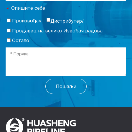
Опишите себе
*
Произвођач
Дистрибутер/
Продавац на велико Извођач радова
Остало
Пошаљи