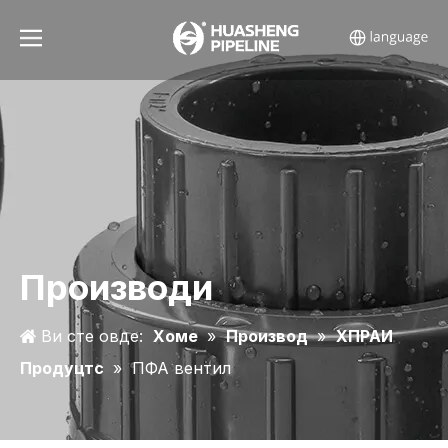
Производи
Ви сте овде:
Хоме
»
Производ
»
ХПРАИ
Продуцтс
»
ПФА вентил