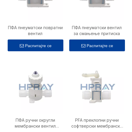
ПФА пнеуматски повратни
ПФА пнеуматски вентил
вентил
за смањење притиска
Распитајте се
Распитајте се
ПФА ручни округли
PFA преклопни ручни
мембрански вентил
софтверски мембрански
(неметални тип)
вентил