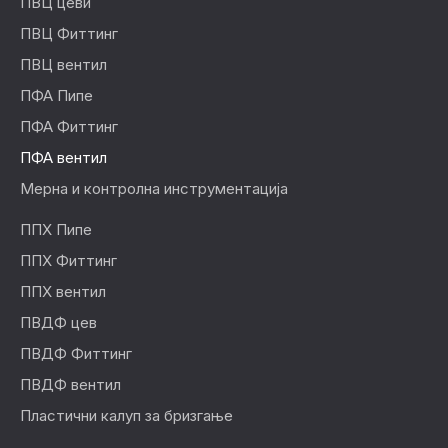
ПВЦ цеви
ПВЦ Фиттинг
ПВЦ вентил
ПФА Пипе
ПФА Фиттинг
ПФА вентил
Мерна и контролна инструментација
ППХ Пипе
ППХ Фиттинг
ППХ вентил
ПВДФ цев
ПВДФ Фиттинг
ПВДФ вентил
Пластични калуп за бризгање