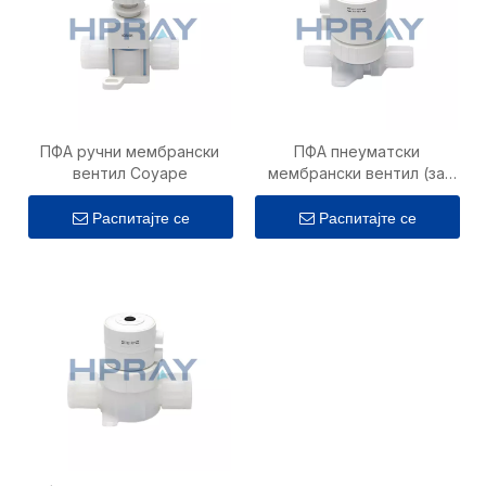
ПФА ручни мембрански
ПФА пнеуматски
вентил Соуаре
мембрански вентил (за
ЦМП муљ)
Распитајте се
Распитајте се