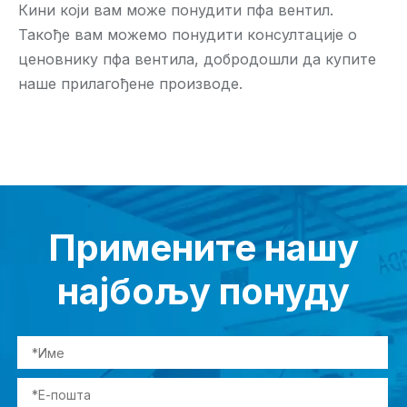
Кини који вам може понудити пфа вентил.
Такође вам можемо понудити консултације о
ценовнику пфа вентила, добродошли да купите
наше прилагођене производе.
Примените нашу
најбољу понуду