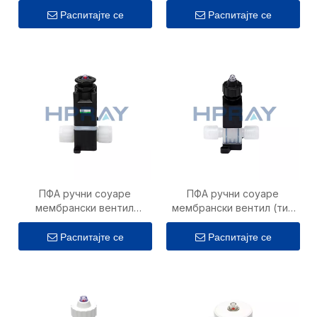
Распитајте се
Распитајте се
ПФА ручни соуаре
ПФА ручни соуаре
мембрански вентил
мембрански вентил (тип
(велика величина)
високе температуре)
Распитајте се
Распитајте се