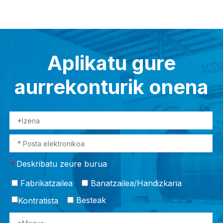
Aplikatu gure
aurrekonturik onena
Deskribatu zeure burua
*
Fabrikatzailea
Banatzailea/Handizkaria
Besteak
Kontratista