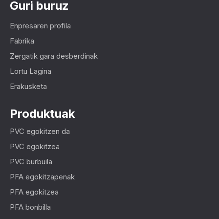
Guri buruz
Enpresaren profila
Fabrika
Zergatik gara desberdinak
Lortu Lagina
Erakusketa
Produktuak
PVC egokitzen da
PVC egokitzea
PVC burbuila
PFA egokitzapenak
PFA egokitzea
PFA bonbilla