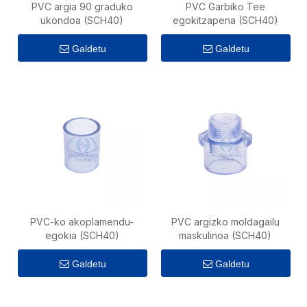
PVC argia 90 graduko
PVC Garbiko Tee
ukondoa (SCH40)
egokitzapena (SCH40)
Galdetu
Galdetu
PVC-ko akoplamendu-
PVC argizko moldagailu
egokia (SCH40)
maskulinoa (SCH40)
Galdetu
Galdetu