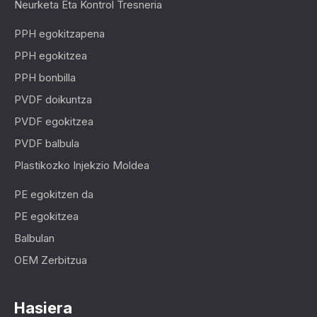
Neurketa Eta Kontrol Tresneria
PPH egokitzapena
PPH egokitzea
PPH bonbilla
PVDF doikuntza
PVDF egokitzea
PVDF balbula
Plastikozko Injekzio Moldea
PE egokitzen da
PE egokitzea
Balbulan
OEM Zerbitzua
Hasiera