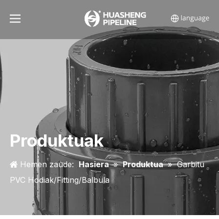
Produktuak
Hemen zaude:
Hasiera
»
Produktua
»
Garbitu
PVC Hodiak/Fitting/Balbula