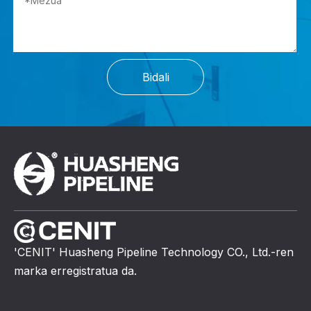
Bidali
'CENIT' Huasheng Pipeline Technology CO., Ltd.-ren
marka erregistratua da.