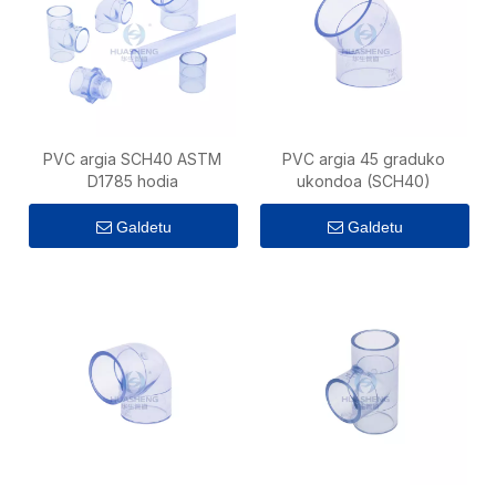
PVC argia SCH40 ASTM
PVC argia 45 graduko
D1785 hodia
ukondoa (SCH40)
Galdetu
Galdetu