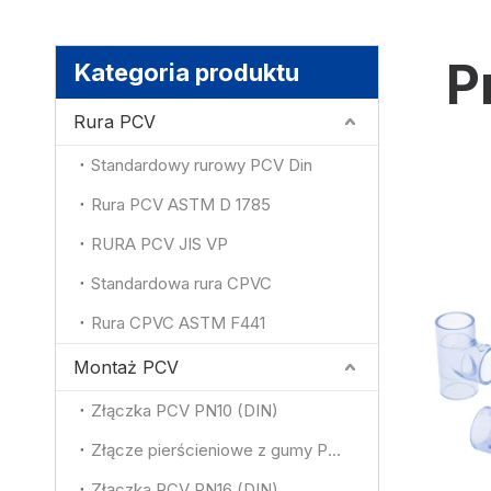
P
Kategoria produktu
Rura PCV
Standardowy rurowy PCV Din
Rura PCV ASTM D 1785
RURA PCV JIS VP
Standardowa rura CPVC
Rura CPVC ASTM F441
Montaż PCV
Złączka PCV PN10 (DIN)
Złącze pierścieniowe z gumy PCV (DIN)
Złączka PCV PN16 (DIN)