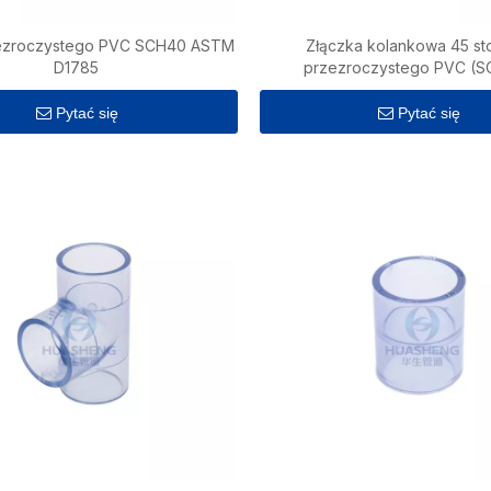
zezroczystego PVC SCH40 ASTM
Złączka kolankowa 45 st
D1785
przezroczystego PVC (
Pytać się
Pytać się