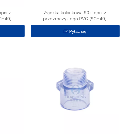
opni z
Złączka kolankowa 90 stopni z
SCH40)
przezroczystego PVC (SCH40)
Pytać się