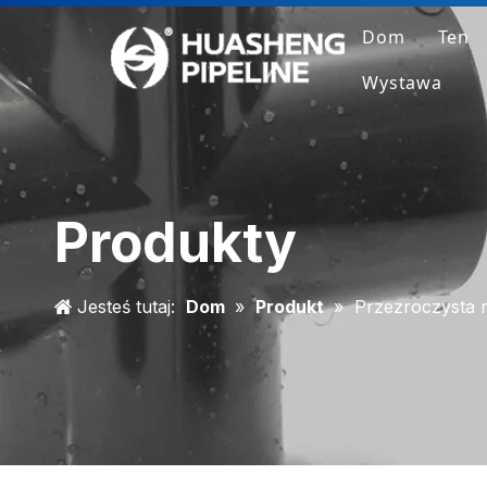
Dom
Ten
Wystawa
Pr
F
D
Produkty
P
Jesteś tutaj:
Dom
»
Produkt
»
Przezroczysta r