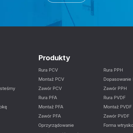
Produkty
Rura PCV
Rura PPH
Montaż PCV
Dopasowanie
esteśmy
Zawór PCV
Zawór PPH
Rura PFA
Rura PVDF
óbkę
Montaż PFA
Montaż PVDF
Zawór PFA
Zawór PVDF
Oprzyrządowanie
Forma wtrysk