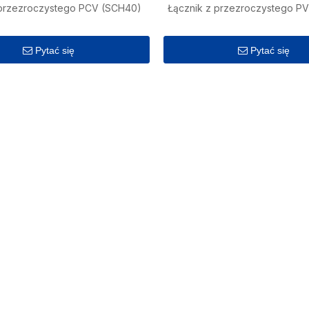
 przezroczystego PCV (SCH40)
Łącznik z przezroczystego P
Pytać się
Pytać się