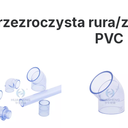
Oprzyrządowanie pomiarowe i kontrolne
rzezroczysta rura/
Rura PE
PVC
Złącze PE
Zawór PE
Forma wtryskowa z tworzywa sztucznego
Usługa OEM
Produkty HPRAY