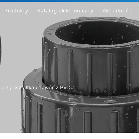
Produkty
Katalog elektroniczny
Aktualności
ofil firmy
Rura PCV
abryka
Montaż PCV
laczego jesteśmy inni
Zawór PCV
obierz próbkę
Przezroczysta rura/złączka/zawór z PVC
Rura/złączka/zawór HT-PVC
ura / kształtka / zawór z PVC
Rura PPH
Dopasowanie PPH
Zawór PPH
Rura/złączka/zawór HP-PP