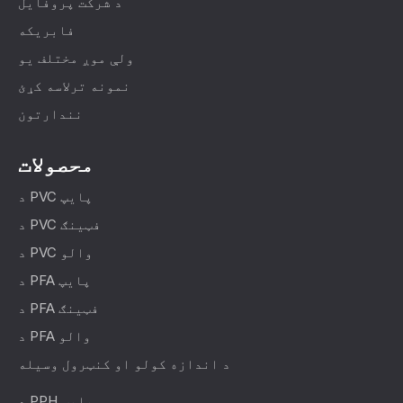
د شرکت پروفایل
فابریکه
ولې موږ مختلف یو
نمونه ترلاسه کړئ
نندارتون
محصولات
د PVC پایپ
د PVC فټینګ
د PVC والو
د PFA پایپ
د PFA فټینګ
د PFA والو
د اندازه کولو او کنټرول وسیله
د PPH پایپ