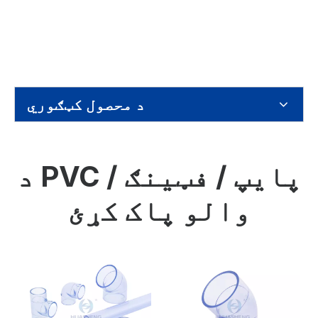
د محصول کټګوري
د PVC پایپ / فټینګ /
والو پاک کړئ