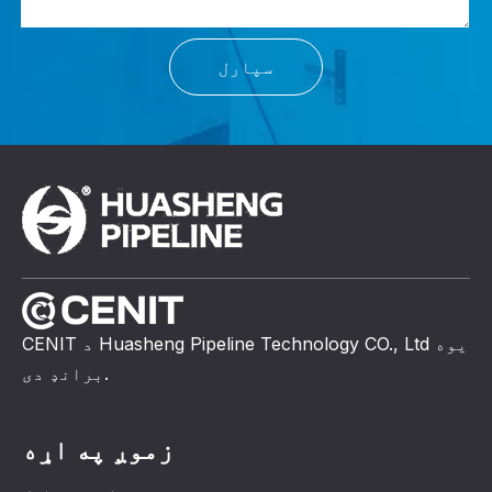
سپارل
CENIT د Huasheng Pipeline Technology CO., Ltd یوه
برانډ دی.
زموږ په اړه