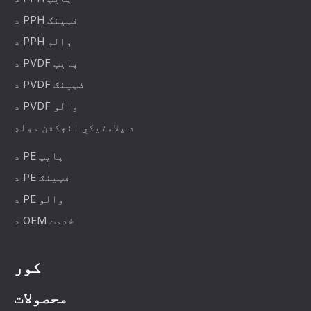
د PPH فټینګ
د PPH والو
د PVDF پایپ
د PVDF فټینګ
د PVDF والو
د پلاستيکي انجکشن مولډ
د PE پایپ
د PE فټینګ
د PE والو
د OEM خدمت
کور
محصولات