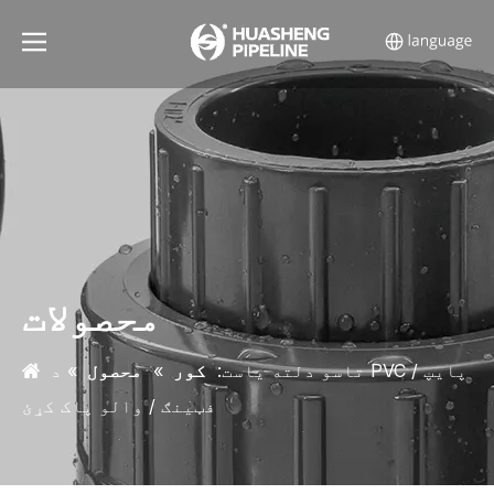
محصولات
تاسو دلته یاست:
کور
»
محصول
»
د PVC پایپ /
فټینګ / والو پاک کړئ