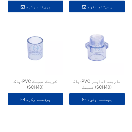
پوښتنه وکړه
پوښتنه وکړه
پاک-PVC نارینه اډاپټر
پاک-PVC کوپنګ فټینګ
فټینګ (SCH40)
(SCH40)
پوښتنه وکړه
پوښتنه وکړه