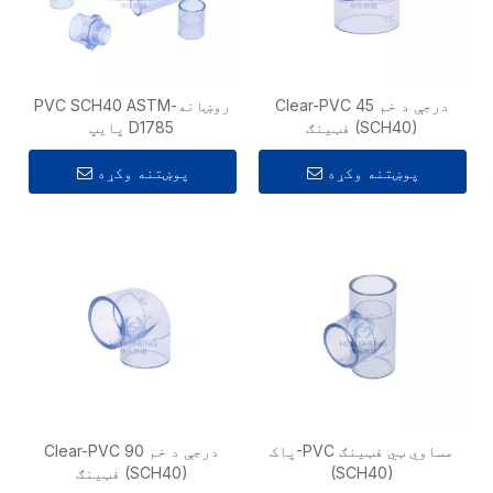
Clear-PVC 45 درجې د خم
روښانه-PVC SCH40 ASTM
فټینګ (SCH40)
D1785 پایپ
پوښتنه وکړه
پوښتنه وکړه
پاک-PVC مساوي ټي فټینګ
Clear-PVC 90 درجې د خم
(SCH40)
فټینګ (SCH40)