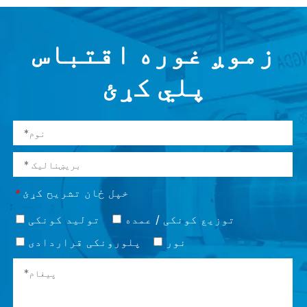
زموږ غوره اقتباس
پلي کړئ
خپل ځان تشریح کړئ
*
توزیع کونکی / عمده
تولید کونکی
نور
پلورونکی قراردادی