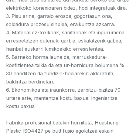
elektrikoko konexioaren bidez, hodi integratuak dira.
3. Pisu arina, garraio erosoa; gogortasun ona,
soldadura prozesu sinplea, eraikuntza azkarra.
4. Material ez-toxikoak, sanitarioak eta ingurumena
errespetatzen dutenak; garbia, eskalatzerik gabea,
hainbat euskarri kimikoekiko erresistentea.
5. Barneko horma leuna da, marruskadura-
koefizientea txikia da eta ur-hornidura bolumena %
30 handitzen da fundizio-hodiarekin alderatuta,
baldintza berdinetan.
6. Ekonomikoa eta iraunkorra, zerbitzu-bizitza 70
urtera arte, mantentze kostu baxua, ingeniaritza
kostu baxua
Fabrika profesional batekin hornituta, Huasheng
Plastic ISO4427 pe butt fusio egokitzea eskain