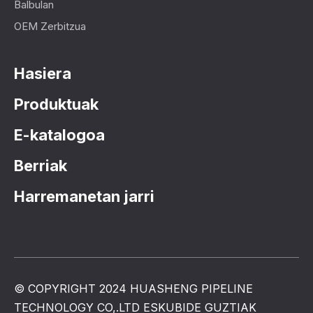
Balbulan
OEM Zerbitzua
Hasiera
Produktuak
E-katalogoa
Berriak
Harremanetan jarri
© COPYRIGHT 2024 HUASHENG PIPELINE
TECHNOLOGY CO,.LTD ESKUBIDE GUZTIAK