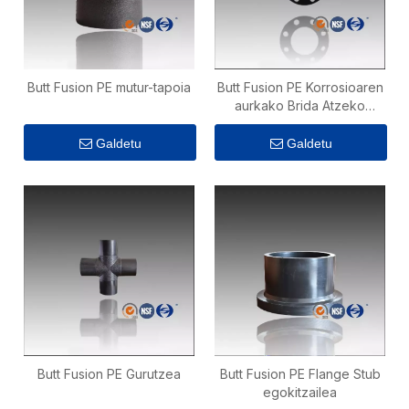
Butt Fusion PE mutur-tapoia
Butt Fusion PE Korrosioaren
aurkako Brida Atzeko
Eraztuna
Galdetu
Galdetu
Butt Fusion PE Gurutzea
Butt Fusion PE Flange Stub
egokitzailea