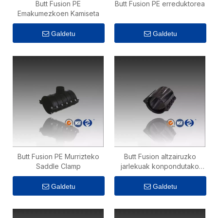
Butt Fusion PE
Butt Fusion PE erreduktorea
Emakumezkoen Kamiseta
Galdetu
Galdetu
Butt Fusion PE Murrizteko
Butt Fusion altzairuzko
Saddle Clamp
jarlekuak konpondutako
akoplamendua
Galdetu
Galdetu