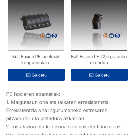
Butt Fusion PE jarlekuak
Butt Fusion PE 22,5 graduko
konpondutako
ukondoa
akoplamendua
Galdetu
Galdetu
PE hodiaren abantailak:
1. Malgutasun ona eta talkaren erresistentzia.
Erresistentzia ona ingurumeneko estresaren
pitzadurari eta pitzadura azkarrari.
2. Instalazioa eta konexioa sinpleak eta fidagarriak
dira. Indartsua da eta ez du isurketa beroko eta urtze