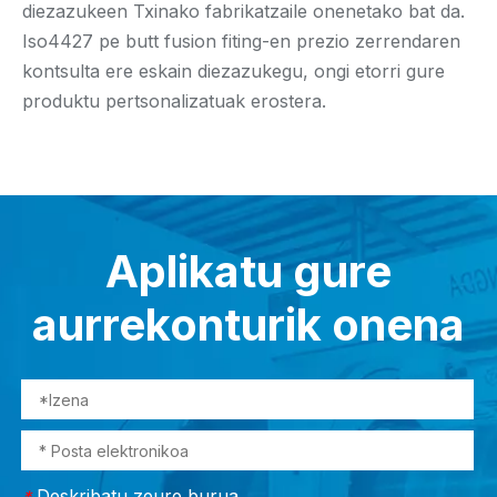
diezazukeen Txinako fabrikatzaile onenetako bat da.
Iso4427 pe butt fusion fiting-en prezio zerrendaren
kontsulta ere eskain diezazukegu, ongi etorri gure
produktu pertsonalizatuak erostera.
Aplikatu gure
aurrekonturik onena
Deskribatu zeure burua