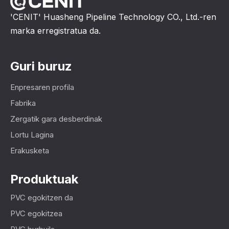
'CENIT' Huasheng Pipeline Technology CO., Ltd.-ren
marka erregistratua da.
Guri buruz
Enpresaren profila
Fabrika
Zergatik gara desberdinak
Lortu Lagina
Erakusketa
Produktuak
PVC egokitzen da
PVC egokitzea