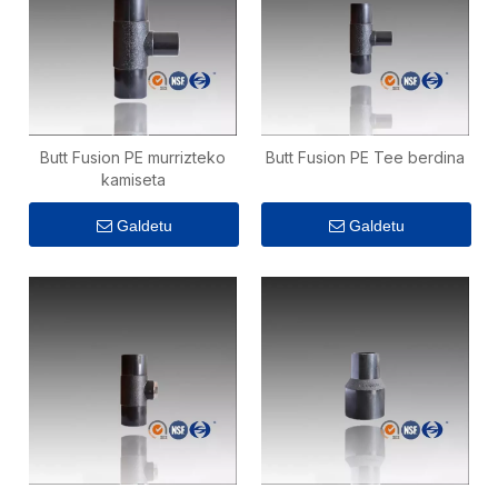
Butt Fusion PE murrizteko
Butt Fusion PE Tee berdina
kamiseta
Galdetu
Galdetu