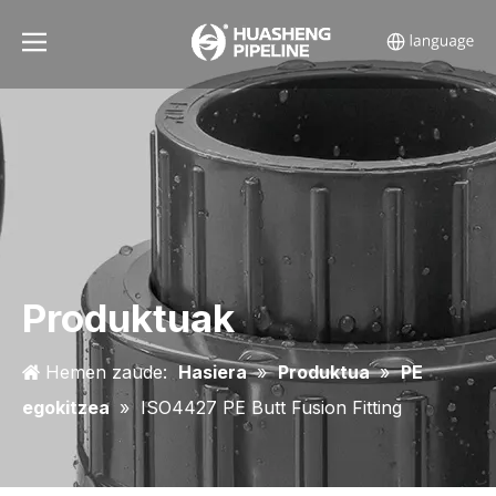
Produktuak
Hemen zaude:
Hasiera
»
Produktua
»
PE
egokitzea
»
ISO4427 PE Butt Fusion Fitting