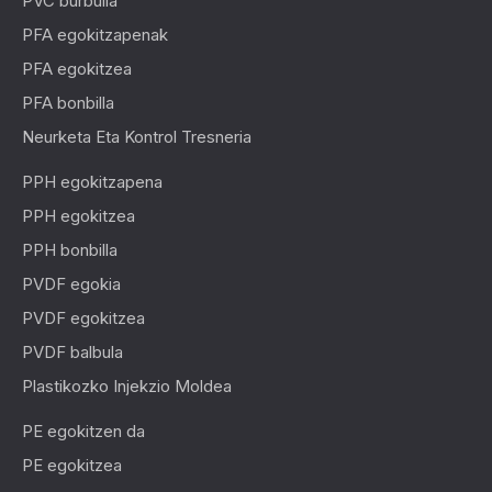
PVC burbuila
PFA egokitzapenak
PFA egokitzea
PFA bonbilla
Neurketa Eta Kontrol Tresneria
PPH egokitzapena
PPH egokitzea
PPH bonbilla
PVDF egokia
PVDF egokitzea
PVDF balbula
Plastikozko Injekzio Moldea
PE egokitzen da
PE egokitzea