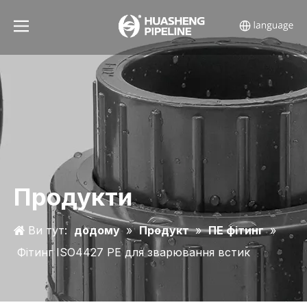
Продукти
Ви тут:
додому
»
Продукт
»
ПЕ фітинг
»
Фітинг ISO4427 PE для зварювання встик