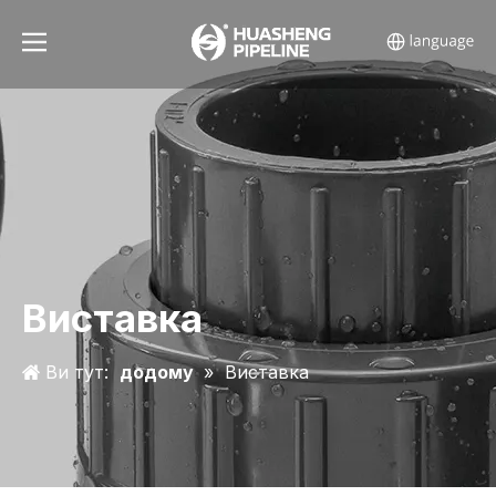
Виставка
Ви тут:
додому
»
Виставка