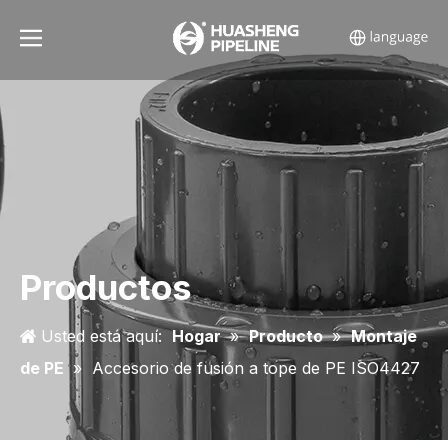
Productos
Usted está aquí:
Hogar
»
Producto
»
Montaje
de PE
»
Accesorio de fusión a tope de PE ISO4427