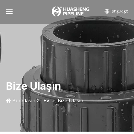
Bize Ulaşın
Buradasınız:
Ev
»
Bize Ulaşın