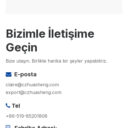
Bizimle İletişime
Geçin
Bize ulaşın. Birlikte harika bir şeyler yapabiliriz.
E-posta

claire@czhuasheng.com
export@czhuasheng.com
Tel

+86-519-85201808