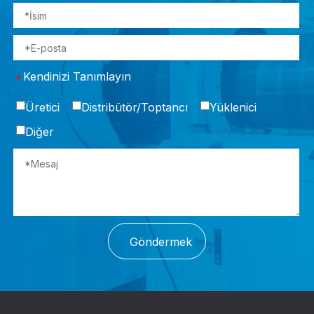
Kendinizi Tanımlayın
*
Üretici
Distribütör/Toptancı
Yüklenici
Diğer
Göndermek