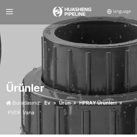
Ürünler
Buradasınız:
Ev
»
Ürün
»
HPRAY Ürünleri
»
PVDF Vana