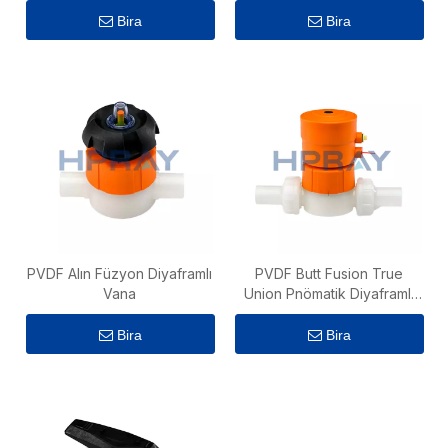
Bira
Bira
PVDF Alın Füzyon Diyaframlı
PVDF Butt Fusion True
Vana
Union Pnömatik Diyaframlı
Vana
Bira
Bira