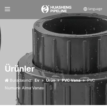
Ürünler
Buradasınız:
Ev
»
Ürün
»
PVC Vana
»
PVC
Numune Alma Vanası