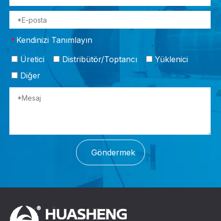
Kendinizi Tanımlayın
*
Üretici
Distribütör/Toptancı
Yüklenici
Diğer
Göndermek