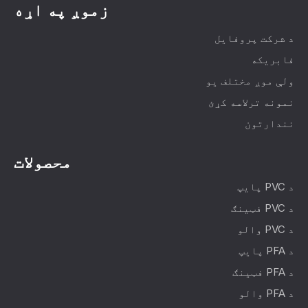
زموږ په اړه
د شرکت پروفایل
فابریکه
ولې موږ مختلف یو
نمونه ترلاسه کړئ
نندارتون
محصولات
د PVC پایپ
د PVC فټینګ
د PVC والو
د PFA پایپ
د PFA فټینګ
د PFA والو