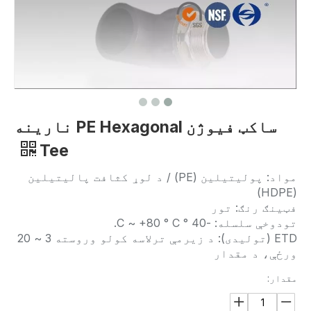
ساکټ فیوژن PE Hexagonal نارینه
Tee
مواد: پولیتیلین (PE) / د لوړ کثافت پالیتیلین
(HDPE)
فټینګ رنګ: تور
تودوخې سلسله: -40 ° C ~ +80 ° C.
ETD (تولیدی): د زیرمې ترلاسه کولو وروسته 3 ~ 20
ورځې، د مقدار
مقدار: