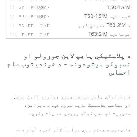
۱۱
۸۵
۱۱۴
۱½»
۵۰
T50-1½'M
T50-1.5'M تومانچه
۵۰
۱½»
۱۱۴
۹۶
۱۱
د T63-2'M معرفي کول
۶۳
۲'
۱۳۳
۹۷
۱۱
T63-2'M تومانچه
۶۳
۲'
۱۳۳
۱۰۳
۱۱
د پلاستيکي پایپ لاین جوړولو او
نصبولو میتودونه - د خوندیتوب عام
احساس
د پلاستيکي پایپ موادو ډیری ډولونه شتون لري،
او مناسب پلاستيک باید غوره شي. د ډیزاین،
مدیریت او نصب کولو پروسې ته پام وکړئ.
دا ټیوب د فشار شوي هوا یا ګاز لیږد لپاره مه