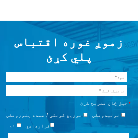
زموږ غوره اقتباس
پلي کړئ
خپل ځان تشریح کړئ
*
تولیدونکی
توزیع کونکی / عمده پلورونکی
نور
قراردادي