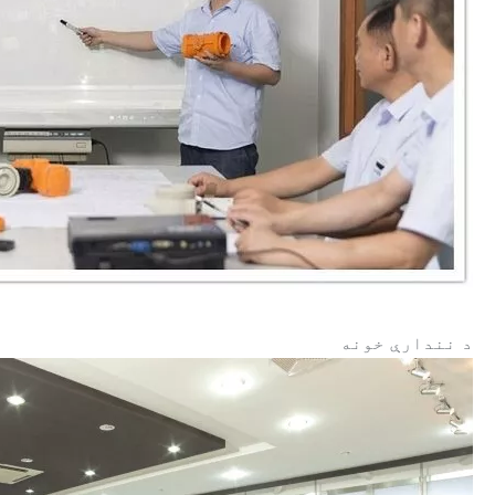
د نندارې خونه