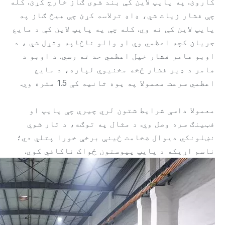
کاروئ. په پایپ لاین کې بند شوی ګاز خارج کړئ. کله
چې فشار زیات شي، ډاډ ترلاسه کړئ چې هیڅ ګاز په
پایپ لاین کې نه وي. کله چې په پایپ لاین کې د مایع
جریان کچه اعظمي وي او والو ناڅاپه وتړل شي ، د
اوبو هامر فشار خپل اعظمي حد ته رسي. د اوبو د
هامر د ډیر فشار څخه مخنیوي لپاره، د مایع
اعظمي سرعت معمولا په یوه ثانیه کې 1.5 متره وي.
معمولا داسې شرایط شتون لري چیرې چې پایپ او
فټینګ سره وصل وي. د مثال په توګه، د تار شوي
نښلونکي دیوال ضخامت ځینې برخې خورا پتلي دي؛
ناسم اړیکه د پایپ پیوستون ځواک ناکافي کوي.