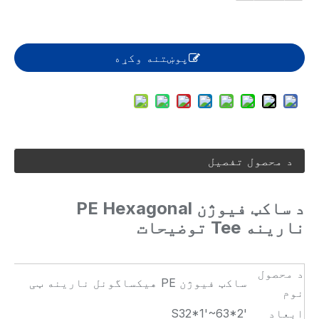
پوښتنه وکړه
د محصول تفصیل
د ساکټ فیوژن PE Hexagonal
نارینه Tee توضیحات
د محصول
ساکټ فیوژن PE هیکساگونل نارینه ټی
نوم
ابعاد
S32*1'~63*2'