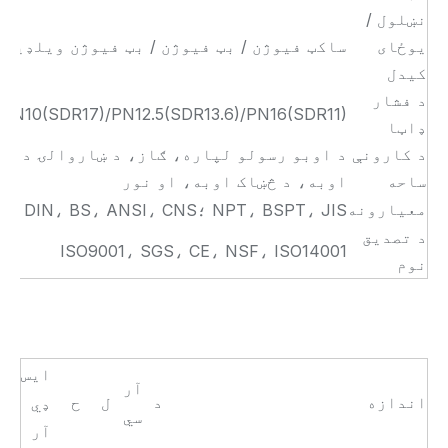
نښلول /
یوځای
ساکټ فیوژن / بټ فیوژن / بټ فیوژن ویلډیډ
کیدل
د فشار
PN10(SDR17)/PN12.5(SDR13.6)/PN16(SDR11)
ډاټا
د کارونې
د اوبو رسولو لپاره، ګاز، د ښاروالۍ د او
ساحه
اوبه، د څښاک اوبه، او نور
معیارونه
DIN، BS، ANSI، CNS؛ NPT، BSPT، JIS
د تصدیق
ISO9001، SGS، CE، NSF، ISO14001
نوم
ایس
آر
اندازه
د
ل
ح
ډي
سي
آر