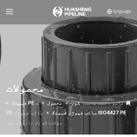
محصولات
تاسو دلته یاست:
کور
»
محصول
»
د PE فټینګ
»
ISO4427 PE ساکټ فیوژن فټینګ
»
ساکټ فیوژن PE
هیکساگونل نارینه ټی