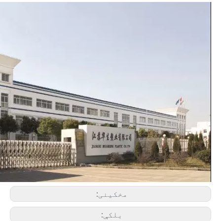
مخکینی:
بلکې: