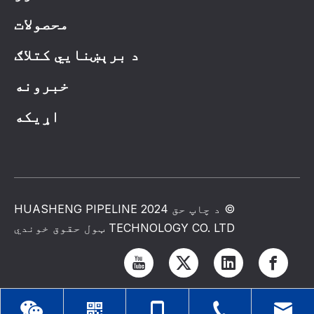
محصولات
د برېښنايي کتلاګ
خبرونه
اړیکه
© د چاپ حق 2024 HUASHENG PIPELINE
TECHNOLOGY CO. LTD ټول حقوق خوندي