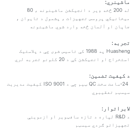
ماشینري:
له 200 څخه ډیر د انجیکشن ماشینونه ، 80
میخانیکي پروسس تجهیزات ، پشمول د تایوان ،
جاپان او آلمان څخه وارد شوي ماشینونه
تجربه:
Huasheng په 1988 کې تاسیس شوی چې د پلاستيک
استخراج او انجیکشن کې د 20 کلونو تجربه لري
د کیفیت تضمین:
24-ساعت سخت QC ټیم چې د ISO 9001 کیفیت مدیریت
سیسټم تعقیبوي
لابراتوار:
د R&D لپاره د تازه سافټویر او ازموینې
تجهیزاتو ګردي سیسټم