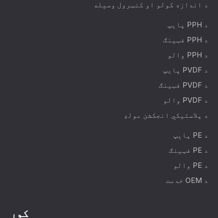
د اندازه کولو او کنټرول وسیله
د PPH پایپ
د PPH فټینګ
د PPH والو
د PVDF پایپ
د PVDF فټینګ
د PVDF والو
د پلاستيکي انجکشن مولډ
د PE پایپ
د PE فټینګ
د PE والو
د OEM خدمت
کور