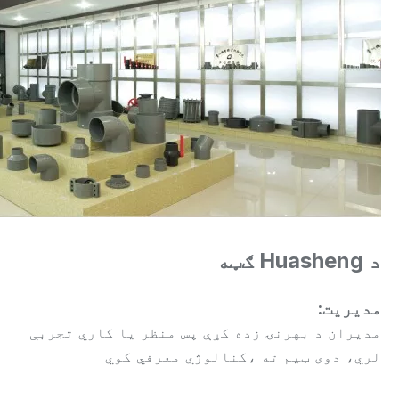
د Huasheng ګټه
مدیریت:
مدیران د بهرنۍ زده کړې پس منظر یا کاري تجربې
لري، دوی ټیم ته ،کنالوژي معرفي کوي