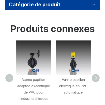
Catégorie de produit
Produits connexes
té la
Vanne papillon
Vanne papillon
Va
vanne
adaptée excentrique
électrique en PVC
pneum
IS ASTM
de PVC pour
automatique
pou
l'industrie chimique
nement