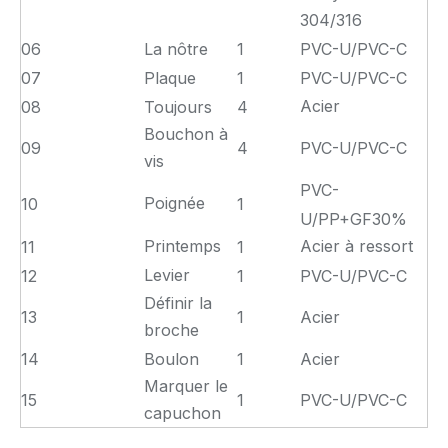
304/316
06
La nôtre
1
PVC-U/PVC-C
07
Plaque
1
PVC-U/PVC-C
Acier
08
Toujours
4
Bouchon à
09
4
PVC-U/PVC-C
vis
PVC-
Poignée
10
1
U/PP+GF30%
Printemps
Acier à ressort
11
1
Levier
12
1
PVC-U/PVC-C
Définir la
13
1
Acier
broche
14
Boulon
1
Acier
Marquer le
15
1
PVC-U/PVC-C
capuchon