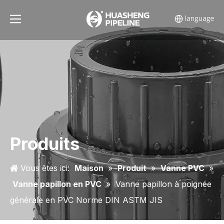
Produits
Vous êtes ici:
Maison
»
Produit
»
Vanne PVC
»
Vanne papillon en PVC
»
Vanne papillon à poignée
générale en PVC Norme DIN ASTM JIS