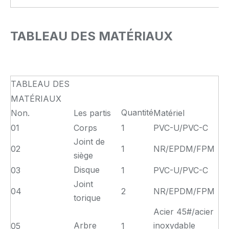
TABLEAU DES MATÉRIAUX
TABLEAU DES
MATÉRIAUX
Quantité
Non.
Les partis
Matériel
01
Corps
1
PVC-U/PVC-C
Joint de
02
1
NR/EPDM/FPM
siège
Disque
03
1
PVC-U/PVC-C
Joint
04
2
NR/EPDM/FPM
torique
Acier 45#/acier
Arbre
inoxydable
05
1