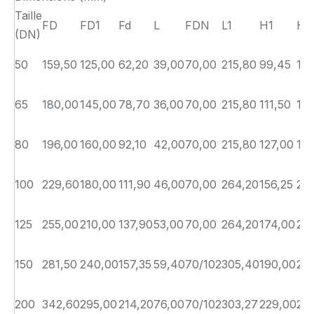
Taille
FD
FD1
Fd
L
FDN
L1
H1
H2
(DN)
50
159,50
125,00
62,20
39,00
70,00
215,80
99,45
143
65
180,00
145,00
78,70
36,00
70,00
215,80
111,50
15
80
196,00
160,00
92,10
42,00
70,00
215,80
127,00
17
100
229,60
180,00
111,90
46,00
70,00
264,20
156,25
205
125
255,00
210,00
137,90
53,00
70,00
264,20
174,00
22
150
281,50
240,00
157,35
59,40
70/102
305,40
190,00
25
200
342,60
295,00
214,20
76,00
70/102
303,27
229,00
28