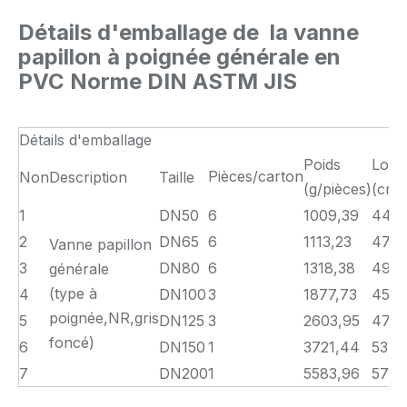
Détails d'emballage de
la vanne
papillon à poignée générale en
PVC Norme DIN ASTM JIS
Détails d'emballage
Poids
Long
Pièces/carton
Non
Description
Taille
(g/pièces)
(cm)
1
DN50
6
1009,39
44
2
DN65
6
1113,23
47
Vanne papillon
3
DN80
6
1318,38
49
générale
(type à
4
DN100
3
1877,73
45
poignée,NR,gris
5
DN125
3
2603,95
47
foncé)
6
DN150
1
3721,44
53
7
DN200
1
5583,96
57