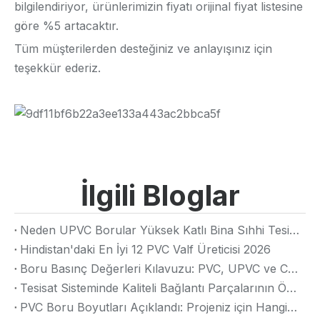
bilgilendiriyor, ürünlerimizin fiyatı orijinal fiyat listesine
göre %5 artacaktır.
Tüm müşterilerden desteğiniz ve anlayışınız için
teşekkür ederiz.
İlgili Bloglar
Neden UPVC Borular Yüksek Katlı Bina Sıhhi Tesisat Sistemlerinde Tercih Edilen Seçimdir?
Hindistan'daki En İyi 12 PVC Valf Üreticisi 2026
Boru Basınç Değerleri Kılavuzu: PVC, UPVC ve CPVC Basınç Değerleri
Tesisat Sisteminde Kaliteli Bağlantı Parçalarının Önemi: Uzun Süreli Performansın Sağlanması
PVC Boru Boyutları Açıklandı: Projeniz için Hangi Boyutta PVC Boru En İyisidir?