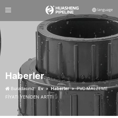
Haberler
Buradasınız:
Ev
»
Haberler
»
PVC MALZEME
FİYATI YENİDEN ARTTI