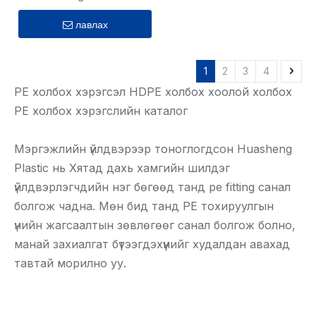
лавлах
1
2
3
4
PE холбох хэрэгсэл HDPE холбох хоолой холбох
PE холбох хэрэгслийн каталог
Мэргэжлийн үйлдвэрээр тоноглогдсон Huasheng
Plastic нь Хятад дахь хамгийн шилдэг
үйлдвэрлэгчдийн нэг бөгөөд танд pe fitting санал
болгож чадна. Мөн бид танд PE тохируулгын
үнийн жагсаалтын зөвлөгөөг санал болгож болно,
манай захиалгат бүтээгдэхүүнийг худалдан авахад
тавтай морилно уу.