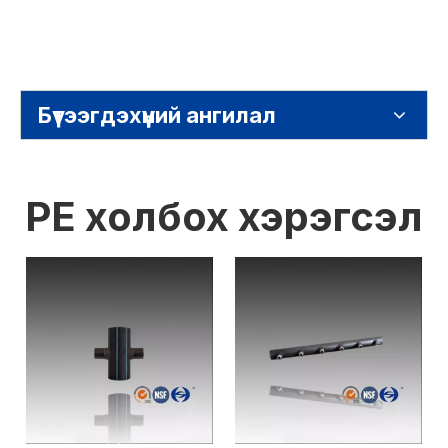
Бүтээгдэхүүний ангилал
PE холбох хэрэгсэл