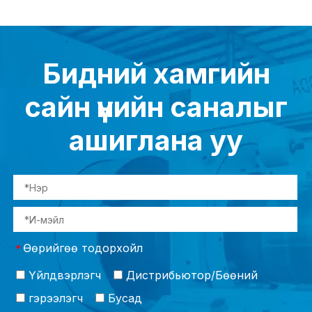
Бидний хамгийн
сайн үнийн саналыг
ашиглана уу
Өөрийгөө тодорхойл
*
Үйлдвэрлэгч
Дистрибьютор/Бөөний
гэрээлэгч
Бусад