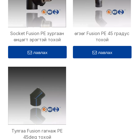
Socket Fusion PE зургаан
өгзөг Fusion PE 45 градус
өнцөгт эрэгтэй тохой
тохой
лавлах
лавлах
Тулгаа Fusion гагнаж PE
45deg тохой