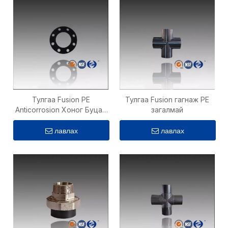
Тулгаа Fusion PE
Тулгаа Fusion гагнаж PE
Anticorrosion Хоног Буцах
загалмай
цагираг
лавлах
лавлах