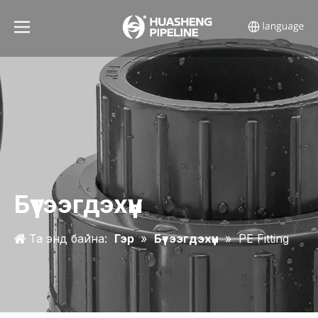
Бүтээгдэхүүн
Та энд байна:
Гэр
»
Бүтээгдэхүүн
»
PE Fitting