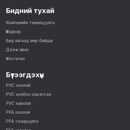
Бидний тухай
Компанийн танилцуулга
Үйлдвэр
Бид яагаад өөр байдаг
Дээж авах
Үзэсгэлэн
Бүтээгдэхүүн
PVC хоолой
PVC холбох хэрэгсэл
PVC хавхлаг
PFA хоолой
PFA тохируулга