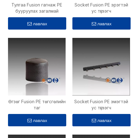
Тулгаа Fusion гагнаж PE
Socket Fusion PE эрэгтэй
бууруулах загалмай
ус түгээгч
лавлах
лавлах
Өгзөг Fusion PE төгсгөлийн
Socket Fusion PE эмэгтэй
таг
ус түгээгч
лавлах
лавлах