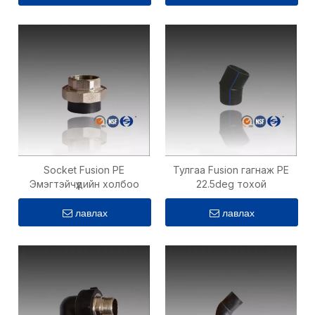
Socket Fusion PE
Тулгаа Fusion гагнаж PE
Эмэгтэйчүүдийн холбоо
22.5deg тохой
лавлах
лавлах