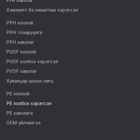
PFA хавхлаг
Хэмжилт ба хяналтын хэрэгсэл
PPH хоолой
PPH тохируулга
PPH хавхлаг
PVDF хоолой
PVDF холбох хэрэгсэл
PVDF хавхлаг
Хуванцар шахах хөгц
PE хоолой
PE холбох хэрэгсэл
PE хавхлага
OEM үйлчилгээ