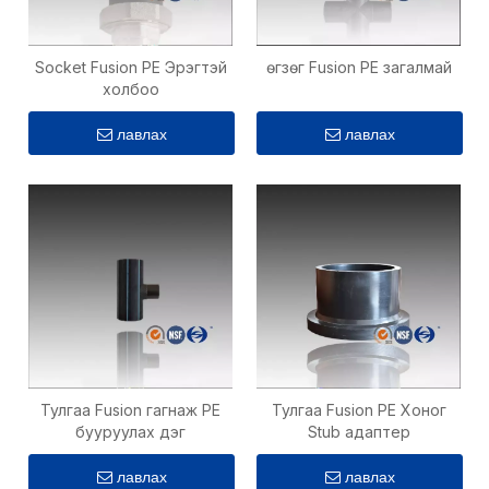
Socket Fusion PE Эрэгтэй
өгзөг Fusion PE загалмай
холбоо
лавлах
лавлах
Тулгаа Fusion гагнаж PE
Тулгаа Fusion PE Хоног
бууруулах дэг
Stub адаптер
лавлах
лавлах