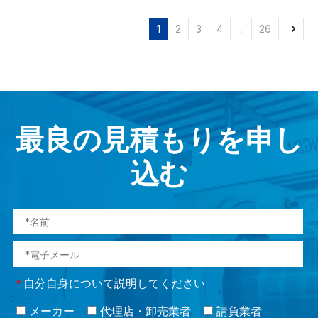
1
2
3
4
...
26
最良の見積もりを申し
込む
自分自身について説明してください
*
メーカー
代理店・卸売業者
請負業者