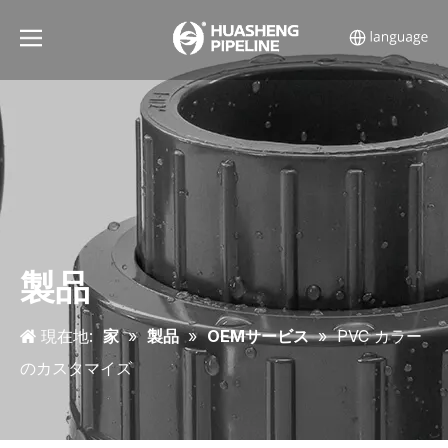
製品
現在地:
家
»
製品
»
OEMサービス
»
PVC カラー
のカスタマイズ