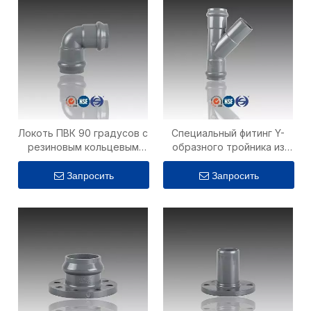
Локоть ПВК 90 градусов с
Специальный фитинг Y-
резиновым кольцевым
образного тройника из
соединением РР ФФ,
ПВХ
гибким соединением
Запросить
Запросить
используя для полива