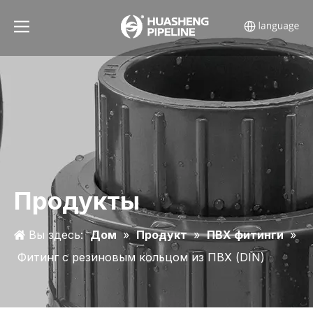
Продукты
Вы здесь:
Дом
»
Продукт
»
ПВХ фитинги
»
Фитинг с резиновым кольцом из ПВХ (DIN)