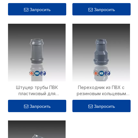
кольцом
Запросить
Запросить
Штуцер трубы ПВК
Переходник из ПВХ с
пластиковый для
резиновым кольцевым
соединения Фаусет
соединением и
полива 2 с резиновым
соединительной
Запросить
Запросить
кольцом
прокладкой