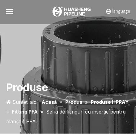
Produse
Sunteți aici:
Acasă
»
Produs
»
Produse HPRAY
»
Fitting PFA
»
Seria de fitinguri cu inserție pentru
manșon PFA