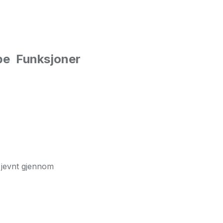
ype
Funksjoner
r jevnt gjennom