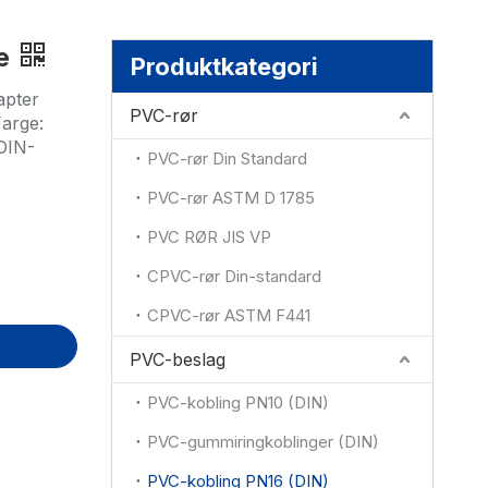
e
Produktkategori
apter
PVC-rør
Farge:
 DIN-
PVC-rør Din Standard
PVC-rør ASTM D 1785
PVC RØR JIS VP
CPVC-rør Din-standard
CPVC-rør ASTM F441
PVC-beslag
PVC-kobling PN10 (DIN)
PVC-gummiringkoblinger (DIN)
PVC-kobling PN16 (DIN)