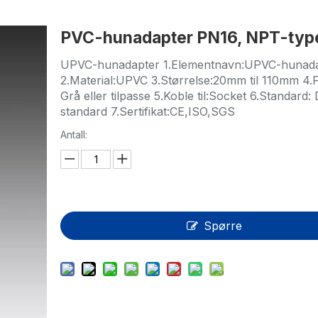
HP-PP rør/fitting/ventil
PVC-hunadapter PN16, NPT-typ
Måle- og kontrollinstrumenter
UPVC-hunadapter 1.Elementnavn:UPVC-hunad
PE-rør
2.Material:UPVC 3.Størrelse:20mm til 110mm 4.
Grå eller tilpasse 5.Koble til:Socket 6.Standard:
PE-beslag
standard 7.Sertifikat:CE,ISO,SGS
PE-ventil
Antall:
Injeksjonsform av plast
OEM-tjeneste
Spørre
HPRAY-produkter