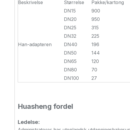
Beskrivelse
Størrelse
Pakke/kartong
DN15
900
DN20
950
DN25
315
DN32
225
Han-adapteren
DN40
196
DN50
144
DN65
120
DN80
70
DN100
27
Huasheng fordel
Ledelse:
Administratorer har utenlandsk utdanningsbakgrunn