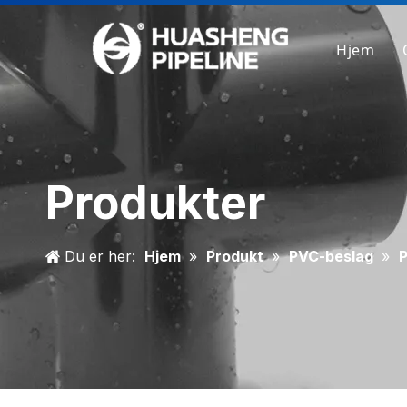
Hjem
Produkter
Du er her:
Hjem
»
Produkt
»
PVC-beslag
»
P