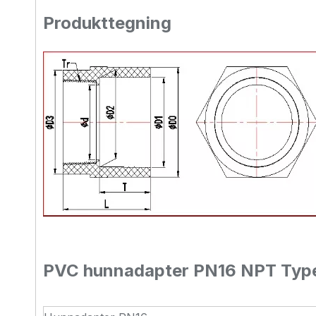
Produkttegning
PVC hunnadapter PN16 NPT Ty