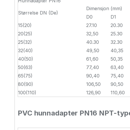
Hunnadapter PN16
Dimensjon (mm)
Størrelse DN (De)
D0
D1
15(20)
27.10
20.30
20(25)
32,50
25.30
25(32)
40.30
32.30
32(40)
49,50
40,35
40(50)
61,60
50,35
50(63)
77,40
63,40
65(75)
90,40
75,40
80(90)
106,50
90,50
100(110)
126,90
110,60
PVC hunnadapter PN16 NPT-ty