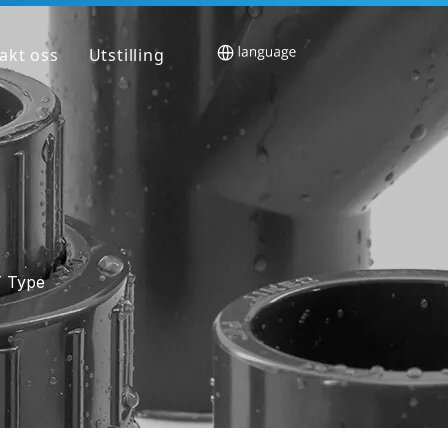
akt oss
Utstilling
T Type