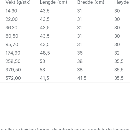
Vekt (g/stk)
Lengde (cm)
Bredde (cm)
Høyde 
14.30
43,5
31
30
22.00
43,5
31
30
36.30
43,5
31
30
60,50
43,5
31
30
95,70
43,5
31
30
174,90
48,5
36
32
258,50
53
38
35,5
379,50
53
38
35,5
572,00
41,5
41,5
35,5
 eller arbeidserfaring, de introduserer oppdaterte ledere